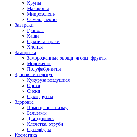
Крупы
Макароны
Микрозелень
Семена, зерно
Завтраки
Гранола
Каши
Сухие завтраки
Хлопья
Заморозка
Замороженные овощи, ягоды, фрукты
Мороженое
Полуфабрикаты
Здоровый перекус
Кукуруза воздушная
Орехи
Снеки
Сухофрукты
Здоровье
Помощь организму
Бальзамы
Для здоровья
Клечатка, отруби
Суперфуды
Косметика