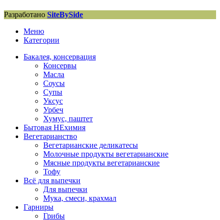
Разработано
SiteBySide
Меню
Категории
Бакалея, консервация
Консервы
Масла
Соусы
Супы
Уксус
Урбеч
Хумус, паштет
Бытовая НЕхимия
Вегетарианство
Вегетарианские деликатесы
Молочные продукты вегетарианские
Мясные продукты вегетарианские
Тофу
Всё для выпечки
Для выпечки
Мука, смеси, крахмал
Гарниры
Грибы