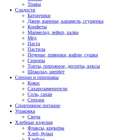
Травы
Сладости
Батончики
Джем, варенье, карамель, сгущенка
Конфеты
Мармелад, зефир, халва
Мёд
Паста
Пастила
Печенье, пряники, вафли, сушки
Сиропы
Торты, пирожное, десерты, кексы
Шоколад, щербет
Специи и приправы
Кокос
Сахарозаменители
Соль, сахар
Специи
Спортивное питание
Упаковка
Свеча
Хлебные изделия
Флаксы, крекеры
Хлеб, булки
Хлебцы