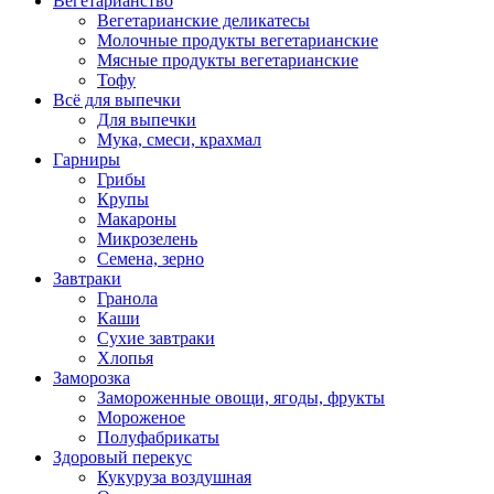
Вегетарианство
Вегетарианские деликатесы
Молочные продукты вегетарианские
Мясные продукты вегетарианские
Тофу
Всё для выпечки
Для выпечки
Мука, смеси, крахмал
Гарниры
Грибы
Крупы
Макароны
Микрозелень
Семена, зерно
Завтраки
Гранола
Каши
Сухие завтраки
Хлопья
Заморозка
Замороженные овощи, ягоды, фрукты
Мороженое
Полуфабрикаты
Здоровый перекус
Кукуруза воздушная