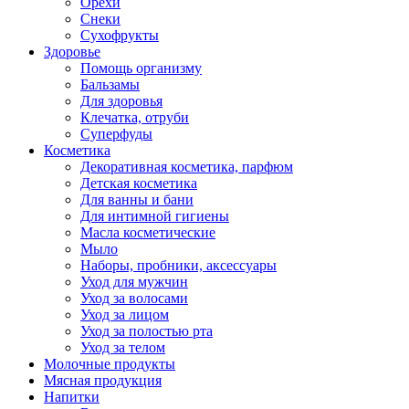
Орехи
Снеки
Сухофрукты
Здоровье
Помощь организму
Бальзамы
Для здоровья
Клечатка, отруби
Суперфуды
Косметика
Декоративная косметика, парфюм
Детская косметика
Для ванны и бани
Для интимной гигиены
Масла косметические
Мыло
Наборы, пробники, аксессуары
Уход для мужчин
Уход за волосами
Уход за лицом
Уход за полостью рта
Уход за телом
Молочные продукты
Мясная продукция
Напитки