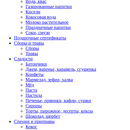
Вода, квас
Газированные напитки
Кисели
Кокосовая вода
Молоко растительное
Праздничные напитки
Соки, смузи
Подарочные сертификаты
Сборы и травы
Сборы
Травы
Сладости
Батончики
Джем, варенье, карамель, сгущенка
Конфеты
Мармелад, зефир, халва
Мёд
Паста
Пастила
Печенье, пряники, вафли, сушки
Сиропы
Торты, пирожное, десерты, кексы
Шоколад, щербет
Специи и приправы
Кокос