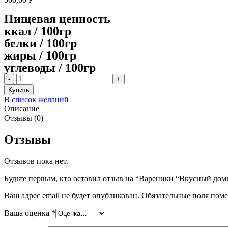
Пищевая ценность
ккал / 100гр
белки / 100гр
жиры / 100гр
углеводы / 100гр
Количество
товара
Купить
Вареники
В список желаний
"Вкусный
Описание
домик"
Отзывы (0)
с
картошкой,
Отзывы
800гр
Отзывов пока нет.
Будьте первым, кто оставил отзыв на “Вареники “Вкусный доми
Ваш адрес email не будет опубликован.
Обязательные поля пом
Ваша оценка
*