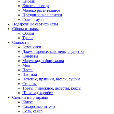
Кисели
Кокосовая вода
Молоко растительное
Праздничные напитки
Соки, смузи
Подарочные сертификаты
Сборы и травы
Сборы
Травы
Сладости
Батончики
Джем, варенье, карамель, сгущенка
Конфеты
Мармелад, зефир, халва
Мёд
Паста
Пастила
Печенье, пряники, вафли, сушки
Сиропы
Торты, пирожное, десерты, кексы
Шоколад, щербет
Специи и приправы
Кокос
Сахарозаменители
Соль, сахар