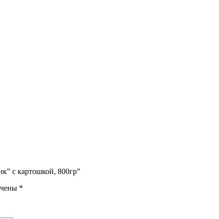
к” с картошкой, 800гр”
ечены
*