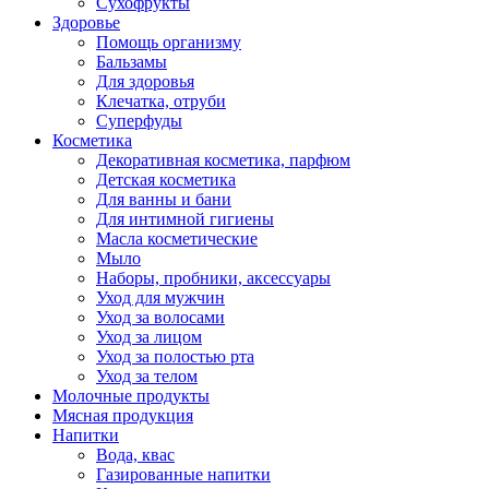
Сухофрукты
Здоровье
Помощь организму
Бальзамы
Для здоровья
Клечатка, отруби
Суперфуды
Косметика
Декоративная косметика, парфюм
Детская косметика
Для ванны и бани
Для интимной гигиены
Масла косметические
Мыло
Наборы, пробники, аксессуары
Уход для мужчин
Уход за волосами
Уход за лицом
Уход за полостью рта
Уход за телом
Молочные продукты
Мясная продукция
Напитки
Вода, квас
Газированные напитки