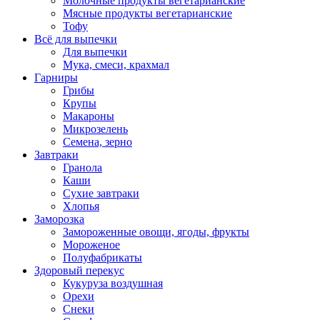
Молочные продукты вегетарианские
Мясные продукты вегетарианские
Тофу
Всё для выпечки
Для выпечки
Мука, смеси, крахмал
Гарниры
Грибы
Крупы
Макароны
Микрозелень
Семена, зерно
Завтраки
Гранола
Каши
Сухие завтраки
Хлопья
Заморозка
Замороженные овощи, ягоды, фрукты
Мороженое
Полуфабрикаты
Здоровый перекус
Кукуруза воздушная
Орехи
Снеки