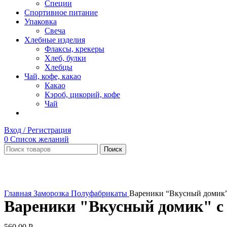
Специи
Спортивное питание
Упаковка
Свеча
Хлебные изделия
Флаксы, крекеры
Хлеб, булки
Хлебцы
Чай, кофе, какао
Какао
Кэроб, цикорий, кофе
Чай
Вход / Регистрация
0
Список желаний
Поиск
Увеличить
Главная
Заморозка
Полуфабрикаты
Вареники “Вкусный домик”
Вареники "Вкусный домик" с
560,00
Р