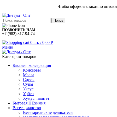
Чтобы оформить заказ по оптов
Поиск
ПОЗВОНИТЬ НАМ
+7 (982) 817-94-74
0
шт.
/
0,00
Р
Меню
Категории товаров
Бакалея, консервация
Консервы
Масла
Соусы
Супы
Уксус
Урбеч
Хумус, паштет
Бытовая НЕхимия
Вегетарианство
Вегетарианские деликатесы