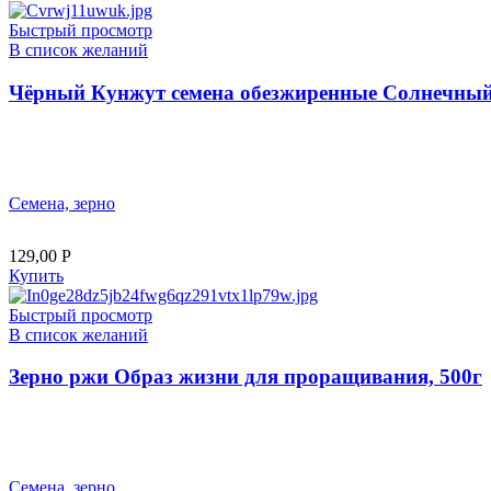
Быстрый просмотр
В список желаний
Чёрный Кунжут семена обезжиренные Солнечный 
Семена, зерно
129,00
Р
Купить
Быстрый просмотр
В список желаний
Зерно ржи Образ жизни для проращивания, 500г
Семена, зерно