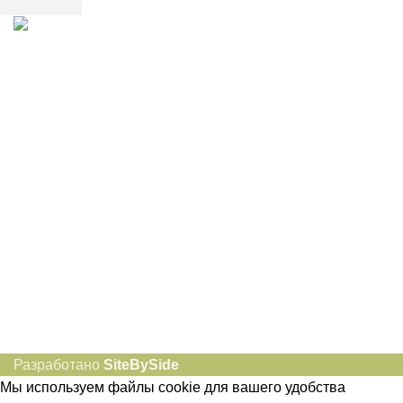
8-982-817-94-74
8-982-817-94-64
idietum@yandex.ru
Социальные сети:
Разработано
SiteBySide
Мы используем файлы cookie для вашего удобства