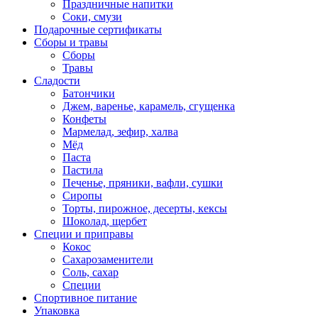
Праздничные напитки
Соки, смузи
Подарочные сертификаты
Сборы и травы
Сборы
Травы
Сладости
Батончики
Джем, варенье, карамель, сгущенка
Конфеты
Мармелад, зефир, халва
Мёд
Паста
Пастила
Печенье, пряники, вафли, сушки
Сиропы
Торты, пирожное, десерты, кексы
Шоколад, щербет
Специи и приправы
Кокос
Сахарозаменители
Соль, сахар
Специи
Спортивное питание
Упаковка