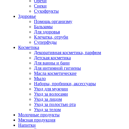
Орехи
Снеки
Сухофрукты
Здоровье
Помощь организму
Бальзамы
Для здоровья
Клечатка, отруби
Суперфуды
Косметика
Декоративная косметика, парфюм
Детская косметика
Для ванны и бани
Для интимной гигиены
Масла косметические
Мыло
Наборы, пробники, аксессуары
Уход для мужчин
Уход за волосами
Уход за лицом
Уход за полостью рта
Уход за телом
Молочные продукты
Мясная продукция
Напитки