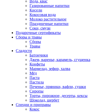
Вода, квас
Газированные напитки
Кисели
Кокосовая вода
Молоко растительное
Праздничные напитки
Соки, смузи
Подарочные сертификаты
Сборы и травы
Сборы
Травы
Сладости
Батончики
Джем, варенье, карамель, сгущенка
Конфеты
Мармелад, зефир, халва
Мёд
Паста
Пастила
Печенье, пряники, вафли, сушки
Сиропы
Торты, пирожное, десерты, кексы
Шоколад, щербет
Специи и приправы
Кокос