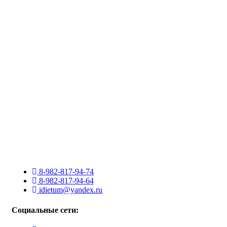
8-982-817-94-74
8-982-817-94-64
idietum@yandex.ru
Социальные сети: