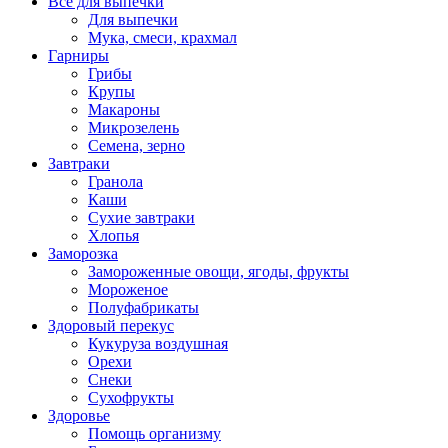
Всё для выпечки
Для выпечки
Мука, смеси, крахмал
Гарниры
Грибы
Крупы
Макароны
Микрозелень
Семена, зерно
Завтраки
Гранола
Каши
Сухие завтраки
Хлопья
Заморозка
Замороженные овощи, ягоды, фрукты
Мороженое
Полуфабрикаты
Здоровый перекус
Кукуруза воздушная
Орехи
Снеки
Сухофрукты
Здоровье
Помощь организму