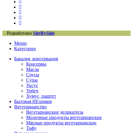
Разработано
SiteBySide
Меню
Категории
Бакалея, консервация
Консервы
Масла
Соусы
Супы
Уксус
Урбеч
Хумус, паштет
Бытовая НЕхимия
Вегетарианство
Вегетарианские деликатесы
Молочные продукты вегетарианские
Мясные продукты вегетарианские
Тофу