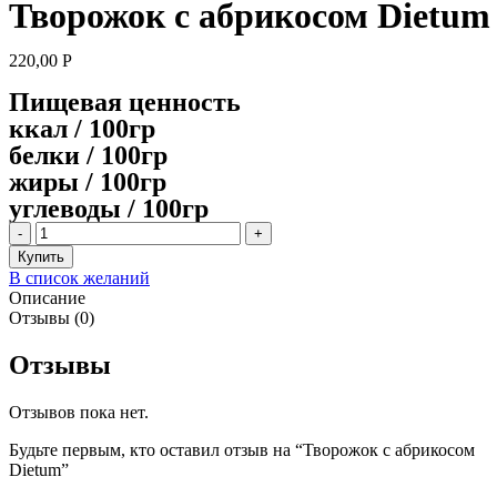
Творожок с абрикосом Dietum
220,00
Р
Пищевая ценность
ккал / 100гр
белки / 100гр
жиры / 100гр
углеводы / 100гр
Количество
товара
Купить
Творожок
В список желаний
с
Описание
абрикосом
Отзывы (0)
Dietum
Отзывы
Отзывов пока нет.
Будьте первым, кто оставил отзыв на “Творожок с абрикосом
Dietum”