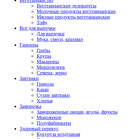
Вегетарианство
Вегетарианские деликатесы
Молочные продукты вегетарианские
Мясные продукты вегетарианские
Тофу
Всё для выпечки
Для выпечки
Мука, смеси, крахмал
Гарниры
Грибы
Крупы
Макароны
Микрозелень
Семена, зерно
Завтраки
Гранола
Каши
Сухие завтраки
Хлопья
Заморозка
Замороженные овощи, ягоды, фрукты
Мороженое
Полуфабрикаты
Здоровый перекус
Кукуруза воздушная