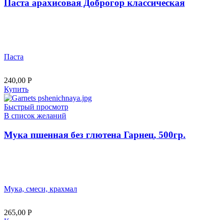
Паста арахисовая Доброгор классическая
Паста
240,00
Р
Купить
Быстрый просмотр
В список желаний
Мука пшенная без глютена Гарнец, 500гр.
Мука, смеси, крахмал
265,00
Р