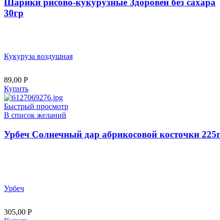
Шарики рисово-кукурузные Здоровей без сахара
30гр
Кукуруза воздушная
89,00
Р
Купить
Быстрый просмотр
В список желаний
Урбеч Солнечный дар абрикосовой косточки 225
Урбеч
305,00
Р