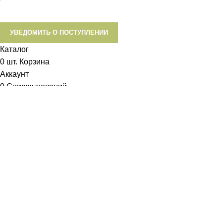
УВЕДОМИТЬ О ПОСТУПЛЕНИИ
Каталог
0
шт.
Корзина
Аккаунт
0
Список желаний
Диетум
Менеджер
I will be back soon
Добрый день!
У вас возникли вопросы? Мы с удовольствием на них
ответим!