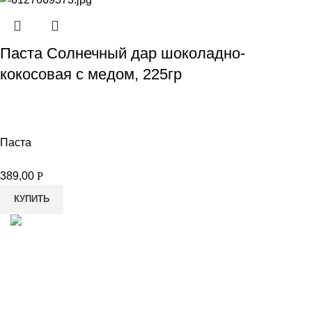
Паста Солнечный дар шоколадно-
кокосовая с медом, 225гр
Паста
389,00
Р
КУПИТЬ
8-982-817-94-74
8-982-817-94-64
idietum@yandex.ru