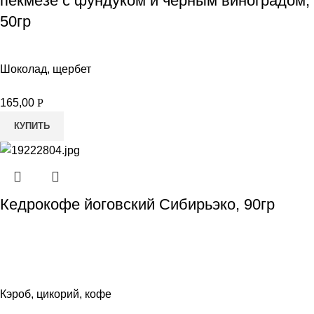
пекмезе с фундуком и черным виноградом,
50гр
Шоколад, щербет
165,00
Р
КУПИТЬ
Кедрокофе йоговский Сибирьэко, 90гр
Кэроб, цикорий, кофе