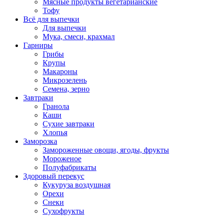
Мясные продукты вегетарианские
Тофу
Всё для выпечки
Для выпечки
Мука, смеси, крахмал
Гарниры
Грибы
Крупы
Макароны
Микрозелень
Семена, зерно
Завтраки
Гранола
Каши
Сухие завтраки
Хлопья
Заморозка
Замороженные овощи, ягоды, фрукты
Мороженое
Полуфабрикаты
Здоровый перекус
Кукуруза воздушная
Орехи
Снеки
Сухофрукты