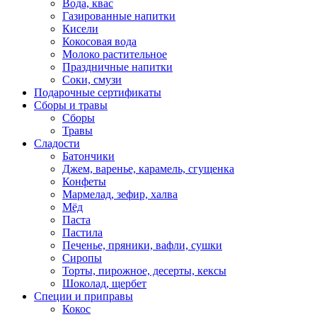
Вода, квас
Газированные напитки
Кисели
Кокосовая вода
Молоко растительное
Праздничные напитки
Соки, смузи
Подарочные сертификаты
Сборы и травы
Сборы
Травы
Сладости
Батончики
Джем, варенье, карамель, сгущенка
Конфеты
Мармелад, зефир, халва
Мёд
Паста
Пастила
Печенье, пряники, вафли, сушки
Сиропы
Торты, пирожное, десерты, кексы
Шоколад, щербет
Специи и приправы
Кокос