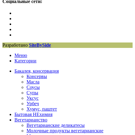
Социальные сети:
Разработано
SiteBySide
Меню
Категории
Бакалея, консервация
Консервы
Масла
Соусы
Супы
Уксус
Урбеч
Хумус, паштет
Бытовая НЕхимия
Вегетарианство
Вегетарианские деликатесы
Молочные продукты вегетарианские