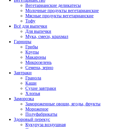
Вегетарианство
Вегетарианские деликатесы
Молочные продукты вегетарианские
Мясные продукты вегетарианские
Тофу
Всё для выпечки
Для выпечки
Мука, смеси, крахмал
Гарниры
Грибы
Крупы
Макароны
Микрозелень
Семена, зерно
Завтраки
Гранола
Каши
Сухие завтраки
Хлопья
Заморозка
Замороженные овощи, ягоды, фрукты
Мороженое
Полуфабрикаты
Здоровый перекус
Кукуруза воздушная