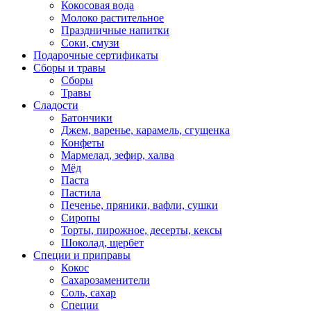
Кокосовая вода
Молоко растительное
Праздничные напитки
Соки, смузи
Подарочные сертификаты
Сборы и травы
Сборы
Травы
Сладости
Батончики
Джем, варенье, карамель, сгущенка
Конфеты
Мармелад, зефир, халва
Мёд
Паста
Пастила
Печенье, пряники, вафли, сушки
Сиропы
Торты, пирожное, десерты, кексы
Шоколад, щербет
Специи и приправы
Кокос
Сахарозаменители
Соль, сахар
Специи