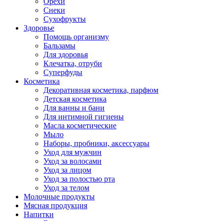
Орехи
Снеки
Сухофрукты
Здоровье
Помощь организму
Бальзамы
Для здоровья
Клечатка, отруби
Суперфуды
Косметика
Декоративная косметика, парфюм
Детская косметика
Для ванны и бани
Для интимной гигиены
Масла косметические
Мыло
Наборы, пробники, аксессуары
Уход для мужчин
Уход за волосами
Уход за лицом
Уход за полостью рта
Уход за телом
Молочные продукты
Мясная продукция
Напитки