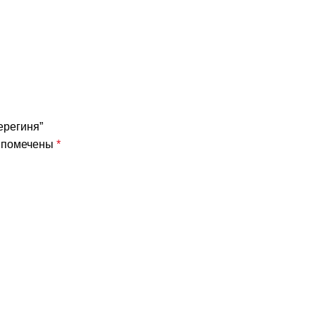
ерегиня”
я помечены
*