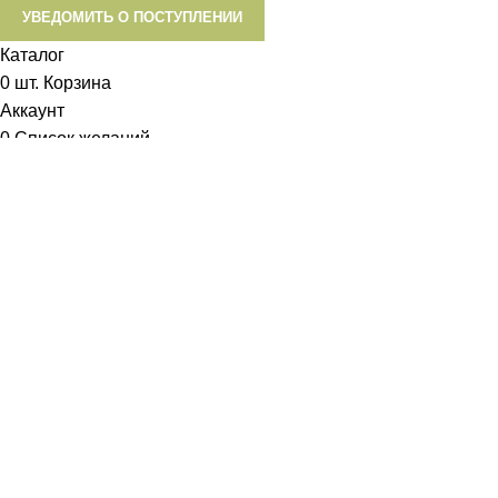
УВЕДОМИТЬ О ПОСТУПЛЕНИИ
Каталог
0
шт.
Корзина
Аккаунт
0
Список желаний
Диетум
Менеджер
I will be back soon
Добрый день!
У вас возникли вопросы? Мы с удовольствием на них
ответим!
Задать вопрос: