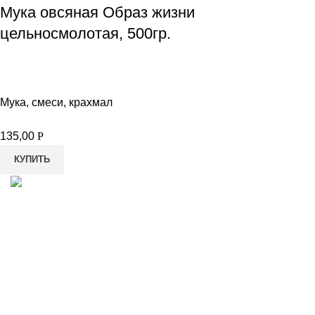
Мука овсяная Образ жизни
цельносмолотая, 500гр.
Мука, смеси, крахмал
135,00
Р
КУПИТЬ
8-982-817-94-74
8-982-817-94-64
idietum@yandex.ru
Социальные сети: