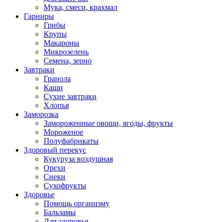
Мука, смеси, крахмал
Гарниры
Грибы
Крупы
Макароны
Микрозелень
Семена, зерно
Завтраки
Гранола
Каши
Сухие завтраки
Хлопья
Заморозка
Замороженные овощи, ягоды, фрукты
Мороженое
Полуфабрикаты
Здоровый перекус
Кукуруза воздушная
Орехи
Снеки
Сухофрукты
Здоровье
Помощь организму
Бальзамы
Для здоровья