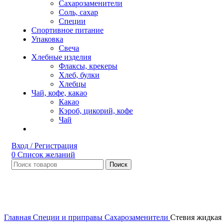
Сахарозаменители
Соль, сахар
Специи
Спортивное питание
Упаковка
Свеча
Хлебные изделия
Флаксы, крекеры
Хлеб, булки
Хлебцы
Чай, кофе, какао
Какао
Кэроб, цикорий, кофе
Чай
Вход / Регистрация
0
Список желаний
Поиск
Нет в наличии
Увеличить
Главная
Специи и приправы
Сахарозаменители
Стевия жидкая