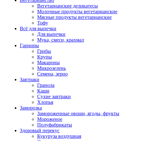
Вегетарианство
Вегетарианские деликатесы
Молочные продукты вегетарианские
Мясные продукты вегетарианские
Тофу
Всё для выпечки
Для выпечки
Мука, смеси, крахмал
Гарниры
Грибы
Крупы
Макароны
Микрозелень
Семена, зерно
Завтраки
Гранола
Каши
Сухие завтраки
Хлопья
Заморозка
Замороженные овощи, ягоды, фрукты
Мороженое
Полуфабрикаты
Здоровый перекус
Кукуруза воздушная