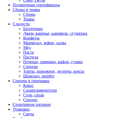
Соки, смузи
Подарочные сертификаты
Сборы и травы
Сборы
Травы
Сладости
Батончики
Джем, варенье, карамель, сгущенка
Конфеты
Мармелад, зефир, халва
Мёд
Паста
Пастила
Печенье, пряники, вафли, сушки
Сиропы
Торты, пирожное, десерты, кексы
Шоколад, щербет
Специи и приправы
Кокос
Сахарозаменители
Соль, сахар
Специи
Спортивное питание
Упаковка
Свеча