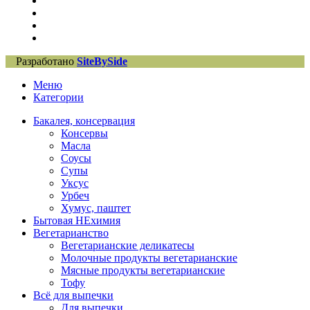
Разработано
SiteBySide
Меню
Категории
Бакалея, консервация
Консервы
Масла
Соусы
Супы
Уксус
Урбеч
Хумус, паштет
Бытовая НЕхимия
Вегетарианство
Вегетарианские деликатесы
Молочные продукты вегетарианские
Мясные продукты вегетарианские
Тофу
Всё для выпечки
Для выпечки