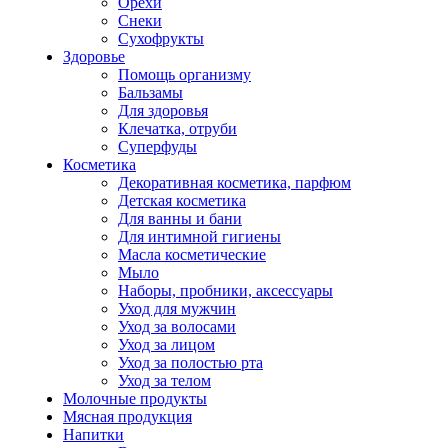
Орехи
Снеки
Сухофрукты
Здоровье
Помощь организму
Бальзамы
Для здоровья
Клечатка, отруби
Суперфуды
Косметика
Декоративная косметика, парфюм
Детская косметика
Для ванны и бани
Для интимной гигиены
Масла косметические
Мыло
Наборы, пробники, аксессуары
Уход для мужчин
Уход за волосами
Уход за лицом
Уход за полостью рта
Уход за телом
Молочные продукты
Мясная продукция
Напитки