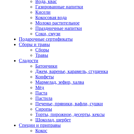
Вода, квас
Газированные напитки
Кисели
Кокосовая вода
Молоко растительное
Праздничные напитки
Соки, смузи
Подарочные сертификаты
Сборы и травы
Сборы
Травы
Сладости
Батончики
Джем, варенье, карамель, сгущенка
Конфеты
Мармелад, зефир, халва
Мёд
Паста
Пастила
Печенье, пряники, вафли, сушки
Сиропы
Торты, пирожное, десерты, кексы
Шоколад, щербет
Специи и приправы
Кокос