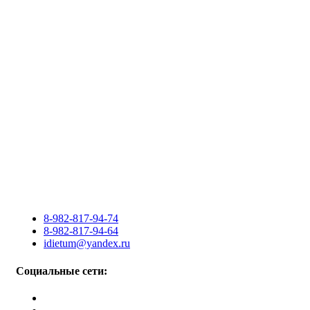
8-982-817-94-74
8-982-817-94-64
idietum@yandex.ru
Социальные сети: