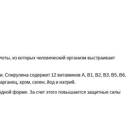
оты, из которых человеческий организм выстраивает
Спирулина содержит 12 витаминов А, В1, В2, B3, В5, В6,
арганец, хром, селен, йод и натрий.
родной форме. За счет этого повышаются защитные силы