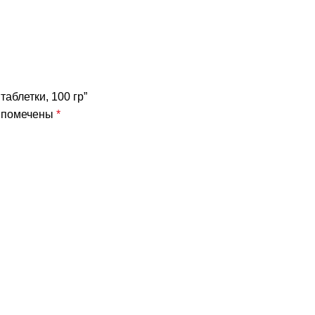
аблетки, 100 гр”
я помечены
*