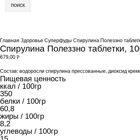
ПОИСК
Нет в наличии
и
Увеличить
Главная
Здоровье
Суперфуды
Спирулина Полеззно таблетк
Спирулина Полеззно таблетки, 10
679,00
Р
Состав: водоросли спирулина прессованные, диоксид крем
Пищевая ценность
ккал / 100гр
350
белки / 100гр
60,8
жиры / 100гр
8,2
углеводы / 100гр
15