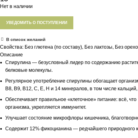
Нет в наличии
УВЕДОМИТЬ О ПОСТУПЛЕНИИ
В список желаний
Свойства:
Без глютена (по составу)
,
Без лактозы
,
Без орех
Описание
Спирулина — безусловный лидер по содержанию растител
белковые молекулы.
Регулярное употребление спирулины обогащает организм
B8, В9, B12, C, Е, H и 14 минералов, в том числе кальций
Обеспечивает правильное «клеточное» питание: всё, что
организма, укрепляется иммунитет.
Улучшает состояние микрофлоры кишечника, благотворно
Содержит 12% фикоцианина — редчайшего природного к