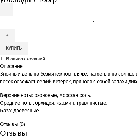
Количество
товара
SPCandle
Автодиффузор
КУПИТЬ
Морская
соль
В список желаний
/
Описание
орхидея,
Знойный день на безмятежном пляже: нагретый на солнце
7мл
песок освежает легкий ветерок, принося с собой запахи ди
Верхние ноты: озоновые, морская соль.
Средние ноты: орхидея, жасмин, травянистые.
База: древесные.
Отзывы (0)
Отзывы