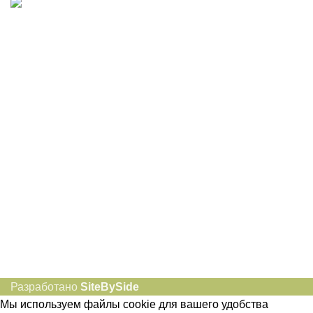
8-982-817-94-74
8-982-817-94-64
idietum@yandex.ru
Социальные сети:
Разработано
SiteBySide
Мы используем файлы cookie для вашего удобства