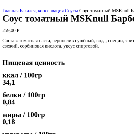
Главная
Бакалея, консервация
Соусы
Соус томатный MSKnull Ба
Соус томатный MSKnull Барбек
259,00
Р
Состав: томатная паста, чернослив сушёный, вода, специи, эри
свежий, сорбиновая кислота, уксус спиртовой.
Пищевая ценность
ккал / 100гр
34,1
белки / 100гр
0,84
жиры / 100гр
0,18