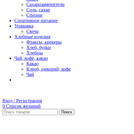
Сахарозаменители
Соль, сахар
Специи
Спортивное питание
Упаковка
Свеча
Хлебные изделия
Флаксы, крекеры
Хлеб, булки
Хлебцы
Чай, кофе, какао
Какао
Кэроб, цикорий, кофе
Чай
Вход / Регистрация
0
Список желаний
Поиск
Нет в наличии
Увеличить