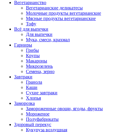
Вегетарианство
Вегетарианские деликатесы
Молочные продукты вегетарианские
Мясные продукты вегетарианские
Тофу
Всё для выпечки
Для выпечки
Мука, смеси, крахмал
Гарниры
Грибы
Крупы
Макароны
Микрозелень
Семена, зерно
Завтраки
Гранола
Каши
Сухие завтраки
Хлопья
Заморозка
Замороженные овощи, ягоды, фрукты
Мороженое
Полуфабрикаты
Здоровый перекус
Кукуруза воздушная