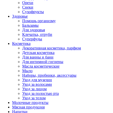
Орехи
Снеки
Сухофрукты
Здоровье
Помощь организму
Бальзамы
Для здоровья
Клечатка, отруби
Суперфуды
Косметика
Декоративная косметика, парфюм
Детская косметика
Для ванны и бани
Для интимной гигиены
Масла косметические
Мыло
Наборы, пробники, аксессуары
Уход для мужчин
Уход за волосами
Уход за лицом
Уход за полостью рта
Уход за телом
Молочные продукты
Мясная продукция
Напитки