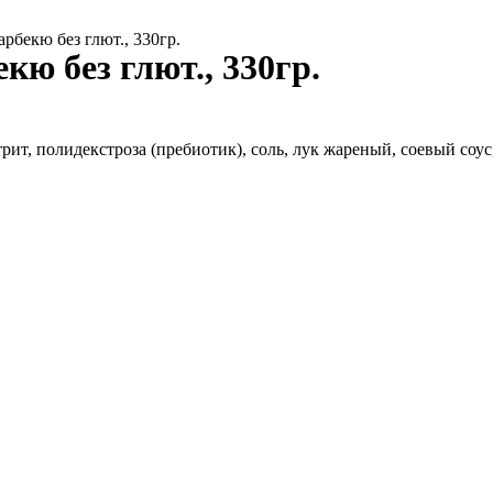
рбекю без глют., 330гр.
ю без глют., 330гр.
трит, полидекстроза (пребиотик), соль, лук жареный, соевый со