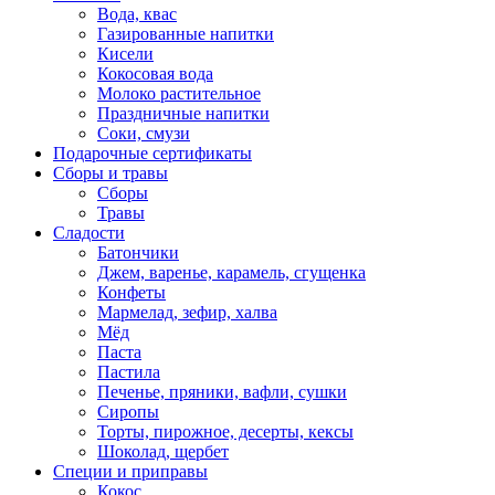
Вода, квас
Газированные напитки
Кисели
Кокосовая вода
Молоко растительное
Праздничные напитки
Соки, смузи
Подарочные сертификаты
Сборы и травы
Сборы
Травы
Сладости
Батончики
Джем, варенье, карамель, сгущенка
Конфеты
Мармелад, зефир, халва
Мёд
Паста
Пастила
Печенье, пряники, вафли, сушки
Сиропы
Торты, пирожное, десерты, кексы
Шоколад, щербет
Специи и приправы
Кокос