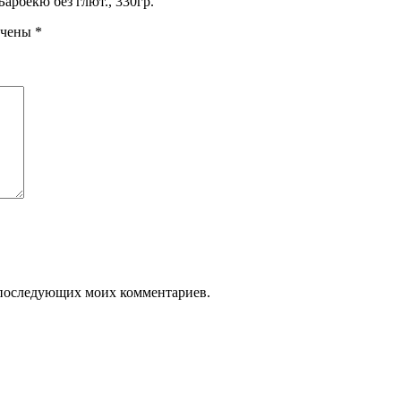
арбекю без глют., 330гр.”
ечены
*
ля последующих моих комментариев.