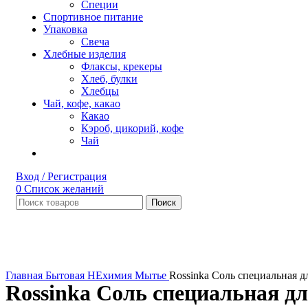
Специи
Спортивное питание
Упаковка
Свеча
Хлебные изделия
Флаксы, крекеры
Хлеб, булки
Хлебцы
Чай, кофе, какао
Какао
Кэроб, цикорий, кофе
Чай
Вход / Регистрация
0
Список желаний
Поиск
Нет в наличии
Увеличить
Главная
Бытовая НЕхимия
Мытье
Rossinka Соль специальная д
Rossinka Соль специальная д