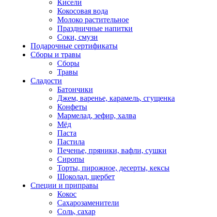
Кисели
Кокосовая вода
Молоко растительное
Праздничные напитки
Соки, смузи
Подарочные сертификаты
Сборы и травы
Сборы
Травы
Сладости
Батончики
Джем, варенье, карамель, сгущенка
Конфеты
Мармелад, зефир, халва
Мёд
Паста
Пастила
Печенье, пряники, вафли, сушки
Сиропы
Торты, пирожное, десерты, кексы
Шоколад, щербет
Специи и приправы
Кокос
Сахарозаменители
Соль, сахар