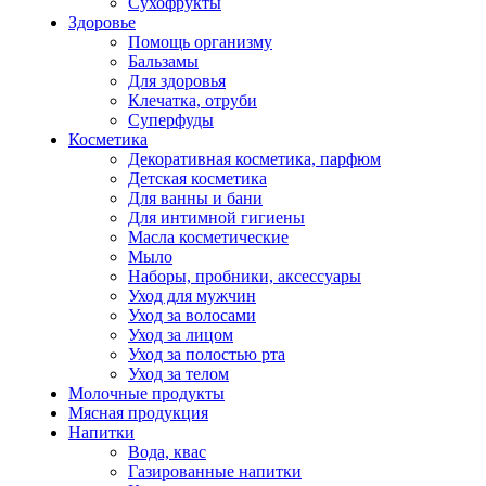
Сухофрукты
Здоровье
Помощь организму
Бальзамы
Для здоровья
Клечатка, отруби
Суперфуды
Косметика
Декоративная косметика, парфюм
Детская косметика
Для ванны и бани
Для интимной гигиены
Масла косметические
Мыло
Наборы, пробники, аксессуары
Уход для мужчин
Уход за волосами
Уход за лицом
Уход за полостью рта
Уход за телом
Молочные продукты
Мясная продукция
Напитки
Вода, квас
Газированные напитки