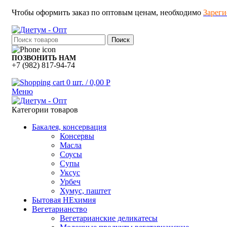
Чтобы оформить заказ по оптовым ценам, необходимо
Зареги
Поиск
ПОЗВОНИТЬ НАМ
+7 (982) 817-94-74
0
шт.
/
0,00
Р
Меню
Категории товаров
Бакалея, консервация
Консервы
Масла
Соусы
Супы
Уксус
Урбеч
Хумус, паштет
Бытовая НЕхимия
Вегетарианство
Вегетарианские деликатесы