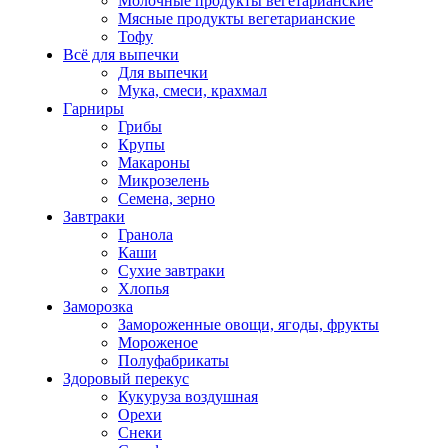
Молочные продукты вегетарианские
Мясные продукты вегетарианские
Тофу
Всё для выпечки
Для выпечки
Мука, смеси, крахмал
Гарниры
Грибы
Крупы
Макароны
Микрозелень
Семена, зерно
Завтраки
Гранола
Каши
Сухие завтраки
Хлопья
Заморозка
Замороженные овощи, ягоды, фрукты
Мороженое
Полуфабрикаты
Здоровый перекус
Кукуруза воздушная
Орехи
Снеки