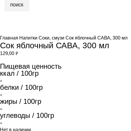
ПОИСК
Нет в наличии
и
Увеличить
Главная
Напитки
Соки, смузи
Сок яблочный САВА, 300 мл
Сок яблочный САВА, 300 мл
129,00
Р
Пищевая ценность
ккал / 100гр
-
белки / 100гр
-
жиры / 100гр
-
углеводы / 100гр
-
Нет в наличии