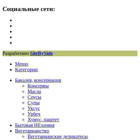
Социальные сети:
Разработано
SiteBySide
Меню
Категории
Бакалея, консервация
Консервы
Масла
Соусы
Супы
Уксус
Урбеч
Хумус, паштет
Бытовая НЕхимия
Вегетарианство
Вегетарианские деликатесы