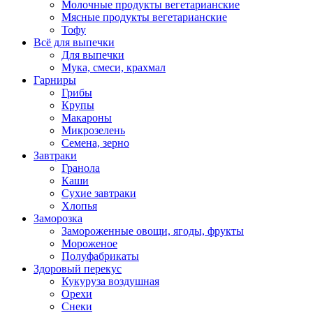
Молочные продукты вегетарианские
Мясные продукты вегетарианские
Тофу
Всё для выпечки
Для выпечки
Мука, смеси, крахмал
Гарниры
Грибы
Крупы
Макароны
Микрозелень
Семена, зерно
Завтраки
Гранола
Каши
Сухие завтраки
Хлопья
Заморозка
Замороженные овощи, ягоды, фрукты
Мороженое
Полуфабрикаты
Здоровый перекус
Кукуруза воздушная
Орехи
Снеки