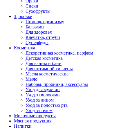
Орехи
Снеки
Сухофрукты
Здоровье
Помощь организму
Бальзамы
Для здоровья
Клечатка, отруби
Суперфуды
Косметика
Декоративная косметика, парфюм
Детская косметика
Для ванны и бани
Для интимной гигиены
Масла косметические
Мыло
Наборы, пробники, аксессуары
Уход для мужчин
Уход за волосами
Уход за лицом
Уход за полостью рта
Уход за телом
Молочные продукты
Мясная продукция
Напитки