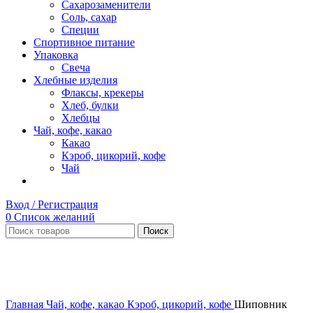
Сахарозаменители
Соль, сахар
Специи
Спортивное питание
Упаковка
Свеча
Хлебные изделия
Флаксы, крекеры
Хлеб, булки
Хлебцы
Чай, кофе, какао
Какао
Кэроб, цикорий, кофе
Чай
Вход / Регистрация
0
Список желаний
Поиск
Нет в наличии
Увеличить
Главная
Чай, кофе, какао
Кэроб, цикорий, кофе
Шиповник