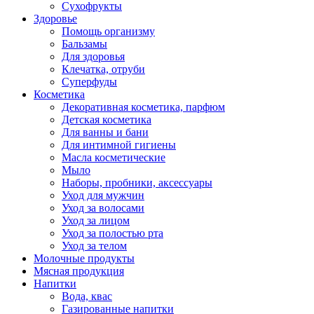
Сухофрукты
Здоровье
Помощь организму
Бальзамы
Для здоровья
Клечатка, отруби
Суперфуды
Косметика
Декоративная косметика, парфюм
Детская косметика
Для ванны и бани
Для интимной гигиены
Масла косметические
Мыло
Наборы, пробники, аксессуары
Уход для мужчин
Уход за волосами
Уход за лицом
Уход за полостью рта
Уход за телом
Молочные продукты
Мясная продукция
Напитки
Вода, квас
Газированные напитки