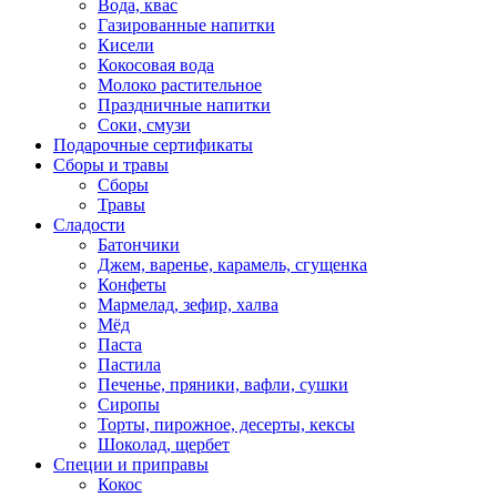
Вода, квас
Газированные напитки
Кисели
Кокосовая вода
Молоко растительное
Праздничные напитки
Соки, смузи
Подарочные сертификаты
Сборы и травы
Сборы
Травы
Сладости
Батончики
Джем, варенье, карамель, сгущенка
Конфеты
Мармелад, зефир, халва
Мёд
Паста
Пастила
Печенье, пряники, вафли, сушки
Сиропы
Торты, пирожное, десерты, кексы
Шоколад, щербет
Специи и приправы
Кокос