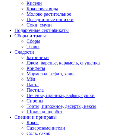
Кисели
Кокосовая вода
Молоко растительное
Праздничные напитки
Соки, смузи
Подарочные сертификаты
Сборы и травы
Сборы
Травы
Сладости
Батончики
Джем, варенье, карамель, сгущенка
Конфеты
Мармелад, зефир, халва
Мёд
Паста
Пастила
Печенье, пряники, вафли, сушки
Сиропы
Торты, пирожное, десерты, кексы
Шоколад, щербет
Специи и приправы
Кокос
Сахарозаменители
Соль, сахар