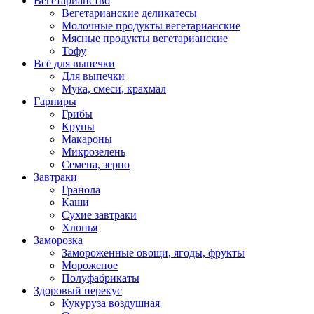
Вегетарианство
Вегетарианские деликатесы
Молочные продукты вегетарианские
Мясные продукты вегетарианские
Тофу
Всё для выпечки
Для выпечки
Мука, смеси, крахмал
Гарниры
Грибы
Крупы
Макароны
Микрозелень
Семена, зерно
Завтраки
Гранола
Каши
Сухие завтраки
Хлопья
Заморозка
Замороженные овощи, ягоды, фрукты
Мороженое
Полуфабрикаты
Здоровый перекус
Кукуруза воздушная