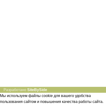
8-982-817-94-74
8-982-817-94-64
idietum@yandex.ru
Социальные сети:
Разработано
SiteBySide
Мы используем файлы cookie для вашего удобства
пользования сайтом и повышения качества работы сайта.