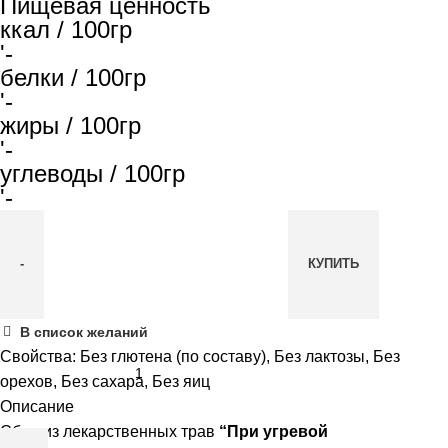
Пищевая ценность
ккал / 100гр
'-
белки / 100гр
'-
жиры / 100гр
'-
углеводы / 100гр
'-
КУПИТЬ
Количество
В список желаний
товара
Свойства:
Без глютена (по составу)
,
Без лактозы
,
Без
Сбор
орехов
,
Без сахара
,
Без яиц
трав
Описание
Мариславна
Сбор из лекарственных трав
“При угревой