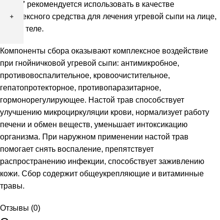
При
сыпи”
рекомендуется использовать в качестве
угревой
комплексного средства для лечения угревой сыпи на лице,
сыпи
спине, теле.
(для
Компоненты сбора оказывают комплексное воздействие
приема
при гнойничковой угревой сыпи: антимикробное,
внутрь),
противовоспалительное, кровоочистительное,
100гр
гепатопротекторное, противопаразитарное,
гормонорегулирующее. Настой трав способствует
улучшению микроциркуляции крови, нормализует работу
и
печени и обмен веществ, уменьшает интоксикацию
организма. При наружном применении настой трав
помогает снять воспаление, препятствует
распространению инфекции, способствует заживлению
кожи. Сбор содержит общеукрепляющие и витаминные
травы.
Отзывы (0)