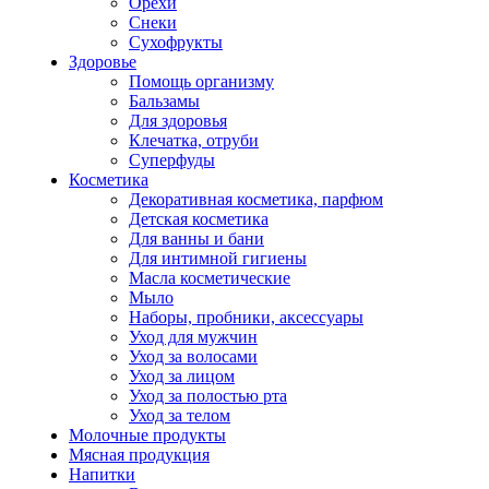
Орехи
Снеки
Сухофрукты
Здоровье
Помощь организму
Бальзамы
Для здоровья
Клечатка, отруби
Суперфуды
Косметика
Декоративная косметика, парфюм
Детская косметика
Для ванны и бани
Для интимной гигиены
Масла косметические
Мыло
Наборы, пробники, аксессуары
Уход для мужчин
Уход за волосами
Уход за лицом
Уход за полостью рта
Уход за телом
Молочные продукты
Мясная продукция
Напитки