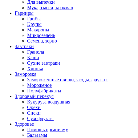
Для выпечки
Мука, смеси, крахмал
Гарниры
Грибы
Крупы
Макароны
Микрозелень
Семена, зерно
Завтраки
Гранола
Каши
Сухие завтраки
Хлопья
Заморозка
Замороженные овощи, ягоды, фрукты
Мороженое
Полуфабрикаты
Здоровый перекус
Кукуруза воздушная
Орехи
Снеки
Сухофрукты
Здоровье
Помощь организму
Бальзамы