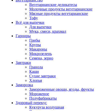
Вегетарианство
Вегетарианские деликатесы
Молочные продукты вегетарианские
Мясные продукты вегетарианские
Тофу
Всё для выпечки
Для выпечки
Мука, смеси, крахмал
Гарниры
Грибы
Крупы
Макароны
Микрозелень
Семена, зерно
Завтраки
Гранола
Каши
Сухие завтраки
Хлопья
Заморозка
Замороженные овощи, ягоды, фрукты
Мороженое
Полуфабрикаты
Здоровый перекус
Кукуруза воздушная