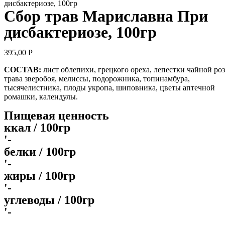
дисбактериозе, 100гр
Сбор трав Мариславна При
дисбактериозе, 100гр
395,00
Р
СОСТАВ:
лист облепихи, грецкого ореха, лепестки чайной ро
трава зверобоя, мелиссы, подорожника, топинамбура,
тысячелистника, плоды укропа, шиповника, цветы аптечной
ромашки, календулы.
Пищевая ценность
ккал / 100гр
'-
белки / 100гр
'-
жиры / 100гр
'-
углеводы / 100гр
'-