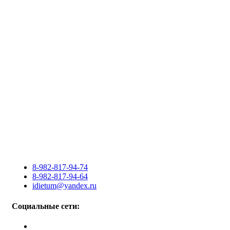
8-982-817-94-74
8-982-817-94-64
idietum@yandex.ru
Социальные сети: