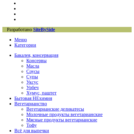
Разработано
SiteBySide
Меню
Категории
Бакалея, консервация
Консервы
Масла
Соусы
Супы
Уксус
Урбеч
Хумус, паштет
Бытовая НЕхимия
Вегетарианство
Вегетарианские деликатесы
Молочные продукты вегетарианские
Мясные продукты вегетарианские
Тофу
Всё для выпечки