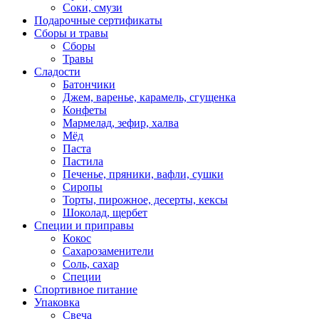
Соки, смузи
Подарочные сертификаты
Сборы и травы
Сборы
Травы
Сладости
Батончики
Джем, варенье, карамель, сгущенка
Конфеты
Мармелад, зефир, халва
Мёд
Паста
Пастила
Печенье, пряники, вафли, сушки
Сиропы
Торты, пирожное, десерты, кексы
Шоколад, щербет
Специи и приправы
Кокос
Сахарозаменители
Соль, сахар
Специи
Спортивное питание
Упаковка
Свеча