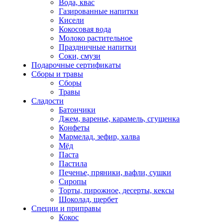
Вода, квас
Газированные напитки
Кисели
Кокосовая вода
Молоко растительное
Праздничные напитки
Соки, смузи
Подарочные сертификаты
Сборы и травы
Сборы
Травы
Сладости
Батончики
Джем, варенье, карамель, сгущенка
Конфеты
Мармелад, зефир, халва
Мёд
Паста
Пастила
Печенье, пряники, вафли, сушки
Сиропы
Торты, пирожное, десерты, кексы
Шоколад, щербет
Специи и приправы
Кокос