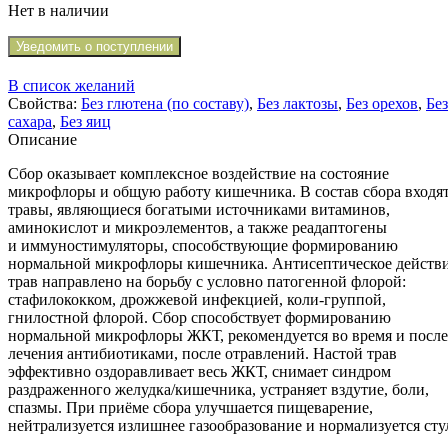
Нет в наличии
Уведомить о поступлении
В список желаний
Свойства:
Без глютена (по составу)
,
Без лактозы
,
Без орехов
,
Без
сахара
,
Без яиц
Описание
Сбор оказывает комплексное воздействие на состояние
микрофлоры и общую работу кишечника. В состав сбора входя
травы, являющиеся богатыми источниками витаминов,
аминокислот и микроэлементов, а также реадаптогены
и иммуностимуляторы, способствующие формированию
нормальной микрофлоры кишечника. Антисептическое действ
трав направлено на борьбу с условно патогенной флорой:
стафилококком, дрожжевой инфекцией, коли-группой,
гнилостной флорой. Сбор способствует формированию
нормальной микрофлоры ЖКТ, рекомендуется во время и после
лечения антибиотиками, после отравлений. Настой трав
эффективно оздоравливает весь ЖКТ, снимает синдром
раздраженного желудка/кишечника, устраняет вздутие, боли,
спазмы. При приёме сбора улучшается пищеварение,
нейтрализуется излишнее газообразование и нормализуется сту