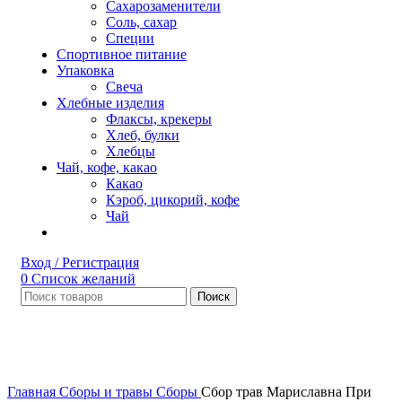
Сахарозаменители
Соль, сахар
Специи
Спортивное питание
Упаковка
Свеча
Хлебные изделия
Флаксы, крекеры
Хлеб, булки
Хлебцы
Чай, кофе, какао
Какао
Кэроб, цикорий, кофе
Чай
Вход / Регистрация
0
Список желаний
Поиск
Нет в наличии
Увеличить
Главная
Сборы и травы
Сборы
Сбор трав Мариславна При