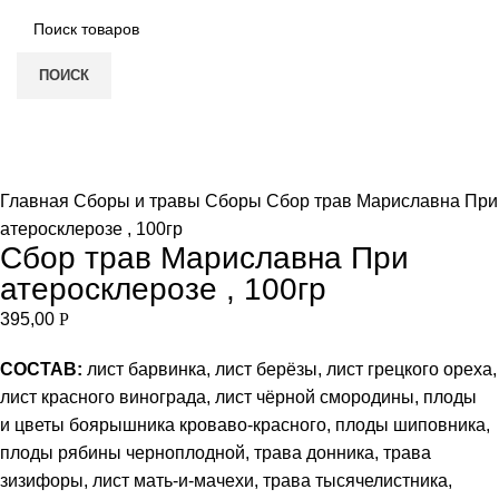
ПОИСК
Нет в наличии
Увеличить
Главная
Сборы и травы
Сборы
Сбор трав Мариславна При
атеросклерозе , 100гр
Сбор трав Мариславна При
атеросклерозе , 100гр
395,00
Р
СОСТАВ:
лист барвинка, лист берёзы, лист грецкого ореха,
лист красного винограда, лист чёрной смородины, плоды
и цветы боярышника кроваво-красного, плоды шиповника,
плоды рябины черноплодной, трава донника, трава
зизифоры, лист мать-и-мачехи, трава тысячелистника,