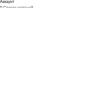
Аккаунт
0
Список желаний
Диетум
Менеджер
I will be back soon
Добрый день!
У вас возникли вопросы? Мы с удовольствием на них
ответим!
Задать вопрос: