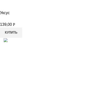
Уксус
139,00
Р
КУПИТЬ
8-982-817-94-74
8-982-817-94-64
idietum@yandex.ru
Социальные сети: