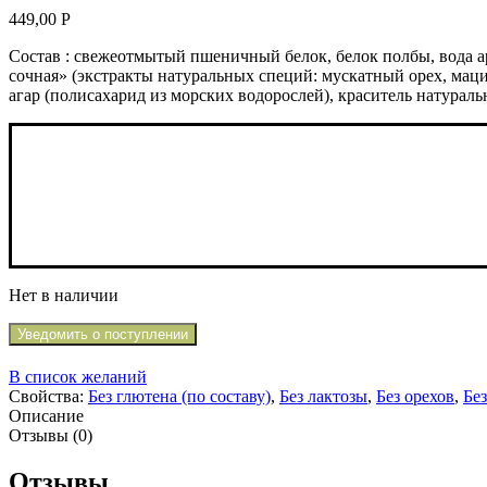
449,00
Р
Состав : свежеотмытый пшеничный белок, белок полбы, вода ар
сочная» (экстракты натуральных специй: мускатный орех, мацис
агар (полисахарид из морских водорослей), краситель натура
Нет в наличии
Уведомить о поступлении
В список желаний
Свойства:
Без глютена (по составу)
,
Без лактозы
,
Без орехов
,
Без
Описание
Отзывы (0)
Отзывы