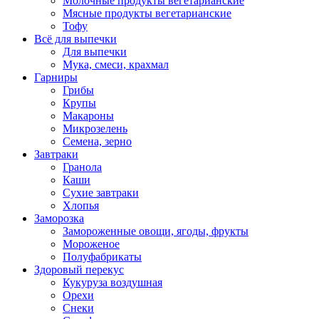
Молочные продукты вегетарианские
Мясные продукты вегетарианские
Тофу
Всё для выпечки
Для выпечки
Мука, смеси, крахмал
Гарниры
Грибы
Крупы
Макароны
Микрозелень
Семена, зерно
Завтраки
Гранола
Каши
Сухие завтраки
Хлопья
Заморозка
Замороженные овощи, ягоды, фрукты
Мороженое
Полуфабрикаты
Здоровый перекус
Кукуруза воздушная
Орехи
Снеки