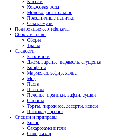
Кисели
Кокосовая вода
Молоко растительное
Праздничные напитки
Соки, смузи
Подарочные сертификаты
Сборы и травы
Сборы
Травы
Сладости
Батончики
Джем, варенье, карамель, сгущенка
Конфеты
Мармелад, зефир, халва
Мёд
Паста
Пастила
Печенье, пряники, вафли, сушки
Сиропы
Торты, пирожное, десерты, кексы
Шоколад, щербет
Специи и приправы
Кокос
Сахарозаменители
Соль, сахар