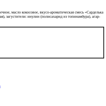
ечное, масло кокосовое, вкусо-ароматическая смесь «Сарделька
), загустители: инулин (полисахарид из топинамбура), агар-
м