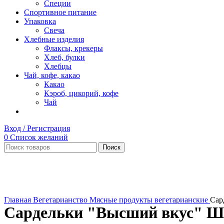
Специи
Спортивное питание
Упаковка
Свеча
Хлебные изделия
Флаксы, крекеры
Хлеб, булки
Хлебцы
Чай, кофе, какао
Какао
Кэроб, цикорий, кофе
Чай
Вход / Регистрация
0
Список желаний
Поиск
Нет в наличии
Увеличить
Главная
Вегетарианство
Мясные продукты вегетарианские
Сар
Сардельки "Высший вкус" Ш