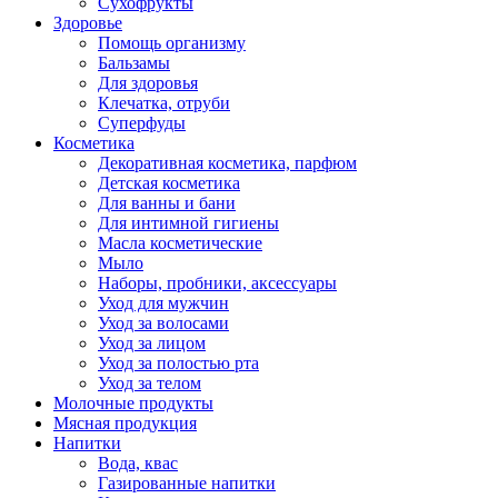
Сухофрукты
Здоровье
Помощь организму
Бальзамы
Для здоровья
Клечатка, отруби
Суперфуды
Косметика
Декоративная косметика, парфюм
Детская косметика
Для ванны и бани
Для интимной гигиены
Масла косметические
Мыло
Наборы, пробники, аксессуары
Уход для мужчин
Уход за волосами
Уход за лицом
Уход за полостью рта
Уход за телом
Молочные продукты
Мясная продукция
Напитки
Вода, квас
Газированные напитки