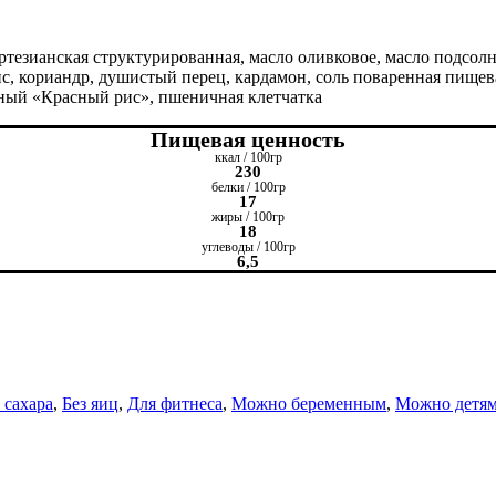
тезианская структурированная, масло оливковое, масло подсолн
, кориандр, душистый перец, кардамон, соль поваренная пищевая
льный «Красный рис», пшеничная клетчатка
Пищевая ценность
ккал / 100гр
230
белки / 100гр
17
жиры / 100гр
18
углеводы / 100гр
6,5
 сахара
,
Без яиц
,
Для фитнеса
,
Можно беременным
,
Можно детя