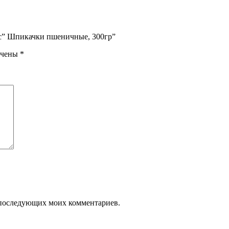
ус” Шпикачки пшеничные, 300гр”
ечены
*
ля последующих моих комментариев.