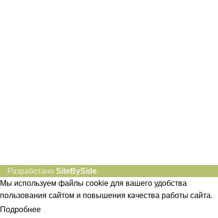
8-982-817-94-74
8-982-817-94-64
idietum@yandex.ru
Социальные сети:
Разработано
SiteBySide
Мы используем файлы cookie для вашего удобства
пользования сайтом и повышения качества работы сайта.
Подробнее
ПРИНЯТЬ