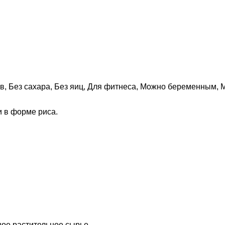
ов
,
Без сахара
,
Без яиц
,
Для фитнеса
,
Можно беременным
,
М
и в форме риса.
ное растительное сырье