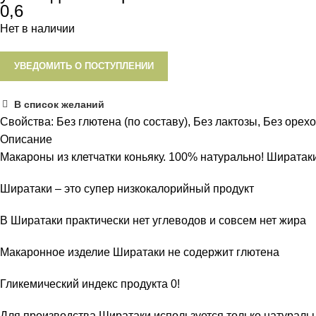
0,6
Нет в наличии
УВЕДОМИТЬ О ПОСТУПЛЕНИИ
В список желаний
Свойства:
Без глютена (по составу)
,
Без лактозы
,
Без орех
Описание
Макароны из клетчатки коньяку. 100% натурально! Ширатак
Ширатаки – это супер низкокалорийный продукт
В Ширатаки практически нет углеводов и совсем нет жира
Макаронное изделие Ширатаки не содержит глютена
Гликемический индекс продукта 0!
Для производства Ширатаки используется только натураль