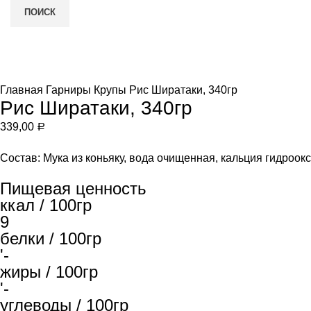
ПОИСК
Нет в наличии
и
Увеличить
Главная
Гарниры
Крупы
Рис Ширатаки, 340гр
Рис Ширатаки, 340гр
339,00
Р
Состав: Мука из коньяку, вода очищенная, кальция гидроокс
Пищевая ценность
ккал / 100гр
9
белки / 100гр
'-
жиры / 100гр
'-
углеводы / 100гр