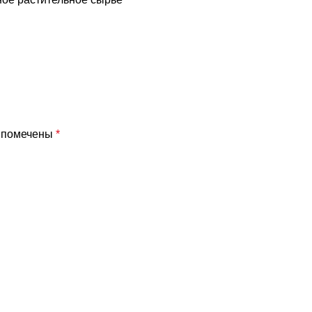
я помечены
*