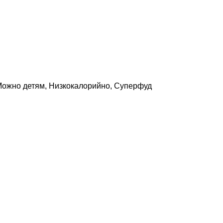
ожно детям
,
Низкокалорийно
,
Суперфуд