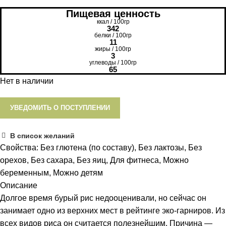
Пищевая ценность
ккал / 100гр
342
белки / 100гр
11
жиры / 100гр
3
углеводы / 100гр
65
Нет в наличии
УВЕДОМИТЬ О ПОСТУПЛЕНИИ
В список желаний
Свойства:
Без глютена (по составу)
,
Без лактозы
,
Без
орехов
,
Без сахара
,
Без яиц
,
Для фитнеса
,
Можно
беременным
,
Можно детям
Описание
Долгое время бурый рис недооценивали, но сейчас он
занимает одно из верхних мест в рейтинге эко-гарниров. Из
всех видов риса он считается полезнейшим. Причина —