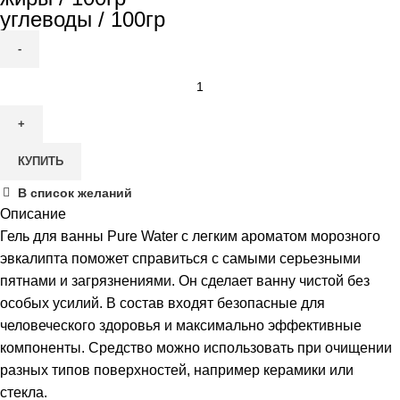
углеводы / 100гр
Количество
товара
Pure
Water
КУПИТЬ
Гель
для
В список желаний
ванны
Описание
и
Морозный
Гель для ванны Pure Water с легким ароматом морозного
эвкалипт,
эвкалипта поможет справиться с самыми серьезными
500мл
пятнами и загрязнениями. Он сделает ванну чистой без
особых усилий. В состав входят безопасные для
человеческого здоровья и максимально эффективные
компоненты. Средство можно использовать при очищении
разных типов поверхностей, например керамики или
стекла.