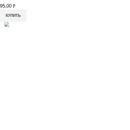
95,00
Р
КУПИТЬ
8-982-817-94-74
8-982-817-94-64
idietum@yandex.ru
Социальные сети: