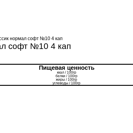
ссик нормал софт №10 4 кап
ал софт №10 4 кап
Пищевая ценность
ккал / 100гр
белки / 100гр
жиры / 100гр
углеводы / 100гр