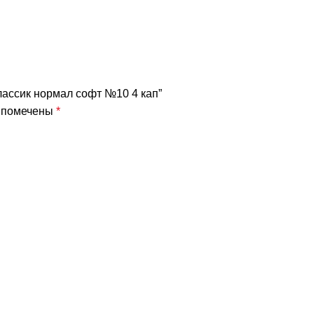
лассик нормал софт №10 4 кап”
я помечены
*