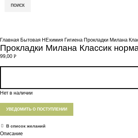
ПОИСК
Нет в наличии
и
Увеличить
Главная
Бытовая НЕхимия
Гигиена
Прокладки Милана Кла
Прокладки Милана Классик норм
99,00
Р
Нет в наличии
УВЕДОМИТЬ О ПОСТУПЛЕНИИ
В список желаний
Описание