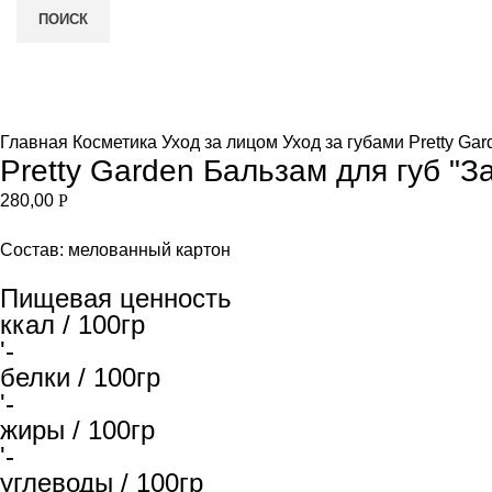
ПОИСК
Нет в наличии
и
Увеличить
Главная
Косметика
Уход за лицом
Уход за губами
Pretty Ga
Pretty Garden Бальзам для губ "З
280,00
Р
Состав: мелованный картон
Пищевая ценность
ккал / 100гр
'-
белки / 100гр
'-
жиры / 100гр
'-
углеводы / 100гр