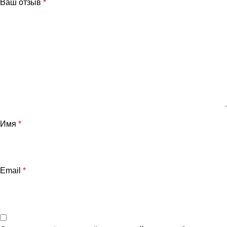
Ваш отзыв
*
Имя
*
и
Email
*