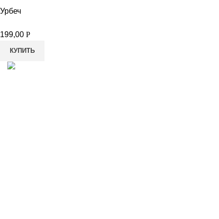
Урбеч
199,00
Р
КУПИТЬ
8-982-817-94-74
8-982-817-94-64
idietum@yandex.ru
Социальные сети: