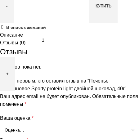
КУПИТЬ
Количество
В список желаний
товара
Описание
Печенье
Отзывы (0)
протеиновое
Отзывы
Sporty
protein
Отзывов пока нет.
light
Будьте первым, кто оставил отзыв на “Печенье
двойной
протеиновое Sporty protein light двойной шоколад, 40г”
шоколад,
Ваш адрес email не будет опубликован.
Обязательные поля
40г
помечены
*
Ваша оценка
*