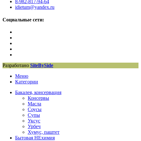
8-982-817-94-64
idietum@yandex.ru
Социальные сети:
Разработано
SiteBySide
Меню
Категории
Бакалея, консервация
Консервы
Масла
Соусы
Супы
Уксус
Урбеч
Хумус, паштет
Бытовая НЕхимия