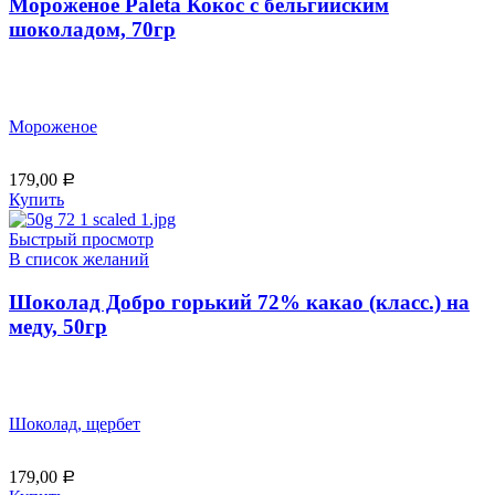
Мороженое Paleta Кокос с бельгийским
шоколадом, 70гр
Мороженое
179,00
Р
Купить
Быстрый просмотр
В список желаний
Шоколад Добро горький 72% какао (класс.) на
меду, 50гр
Шоколад, щербет
179,00
Р