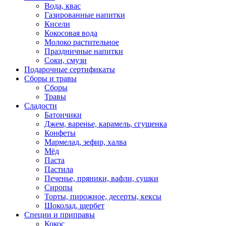
Вода, квас
Газированные напитки
Кисели
Кокосовая вода
Молоко растительное
Праздничные напитки
Соки, смузи
Подарочные сертификаты
Сборы и травы
Сборы
Травы
Сладости
Батончики
Джем, варенье, карамель, сгущенка
Конфеты
Мармелад, зефир, халва
Мёд
Паста
Пастила
Печенье, пряники, вафли, сушки
Сиропы
Торты, пирожное, десерты, кексы
Шоколад, щербет
Специи и приправы
Кокос