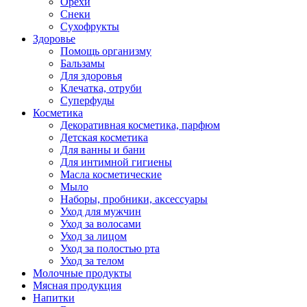
Орехи
Снеки
Сухофрукты
Здоровье
Помощь организму
Бальзамы
Для здоровья
Клечатка, отруби
Суперфуды
Косметика
Декоративная косметика, парфюм
Детская косметика
Для ванны и бани
Для интимной гигиены
Масла косметические
Мыло
Наборы, пробники, аксессуары
Уход для мужчин
Уход за волосами
Уход за лицом
Уход за полостью рта
Уход за телом
Молочные продукты
Мясная продукция
Напитки