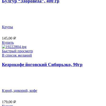
Булгур “Здороведа”, 400 гр
Крупы
145,00
Р
Купить
Быстрый просмотр
В список желаний
Кедрокофе йоговский Сибирьэко, 90гр
Кэроб, цикорий, кофе
179,00
Р