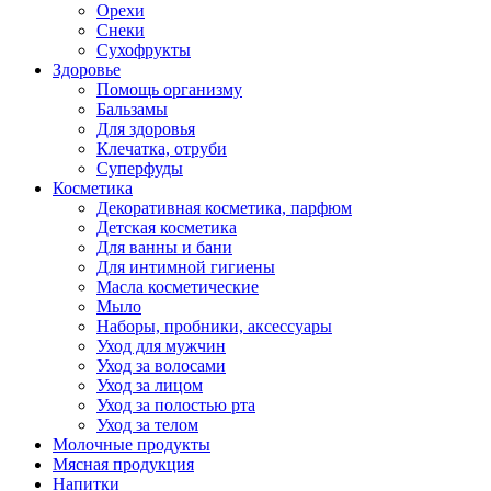
Орехи
Снеки
Сухофрукты
Здоровье
Помощь организму
Бальзамы
Для здоровья
Клечатка, отруби
Суперфуды
Косметика
Декоративная косметика, парфюм
Детская косметика
Для ванны и бани
Для интимной гигиены
Масла косметические
Мыло
Наборы, пробники, аксессуары
Уход для мужчин
Уход за волосами
Уход за лицом
Уход за полостью рта
Уход за телом
Молочные продукты
Мясная продукция
Напитки