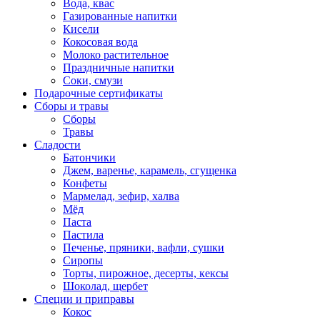
Вода, квас
Газированные напитки
Кисели
Кокосовая вода
Молоко растительное
Праздничные напитки
Соки, смузи
Подарочные сертификаты
Сборы и травы
Сборы
Травы
Сладости
Батончики
Джем, варенье, карамель, сгущенка
Конфеты
Мармелад, зефир, халва
Мёд
Паста
Пастила
Печенье, пряники, вафли, сушки
Сиропы
Торты, пирожное, десерты, кексы
Шоколад, щербет
Специи и приправы
Кокос