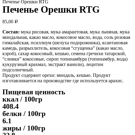
Печенье Орешки RTG
Печенье Орешки RTG
85,00
Р
Состав:
мука рисовая, мука амарантовая, мука льняная, мука
миндальная, какао масло, кокосовое масло, вода, соль розовая
гималайская, псиллиум (шелуха подорожника), ксантановая
камедь, разрыхлитель, кокосовая “сгущенка” (какао масло,
кэроб), сахар кокосовый, кешью, семена гречихи татарской,
“сливки” кокосовые, сироп топинамбура (топинамбур, вода)
кукурузный крахмал, экстракт ванили), лецитин
подсолнечный.
Продукт содержит орехи: миндаль, кешью. Продукт
изготавливается на производстве где используется арахис.
Пищевая ценность
ккал / 100гр
408.4
белки / 100гр
6.1
жиры / 100гр