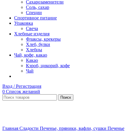
Сахарозаменители
Соль, сахар
Специи
Спортивное питание
Упаковка
Свеча
Хлебные изделия
Флаксы, крекеры
Хлеб, булки
Хлебцы
Чай, кофе, какао
Какао
Кэроб, цикорий, кофе
Чай
Вход / Регистрация
0
Список желаний
Поиск
Нет в наличии
Увеличить
Главная
Сладости
Печенье, пряники, вафли, сушки
Печенье