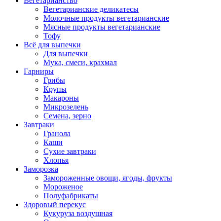
Вегетарианство
Вегетарианские деликатесы
Молочные продукты вегетарианские
Мясные продукты вегетарианские
Тофу
Всё для выпечки
Для выпечки
Мука, смеси, крахмал
Гарниры
Грибы
Крупы
Макароны
Микрозелень
Семена, зерно
Завтраки
Гранола
Каши
Сухие завтраки
Хлопья
Заморозка
Замороженные овощи, ягоды, фрукты
Мороженое
Полуфабрикаты
Здоровый перекус
Кукуруза воздушная