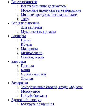
Вегетарианство
Вегетарианские деликатесы
Молочные продукты вегетарианские
Мясные продукты вегетарианские
Тофу
Всё для выпечки
Для выпечки
Мука, смеси, крахмал
Гарниры
Грибы
Крупы
Макароны
Микрозелень
Семена, зерно
Завтраки
Гранола
Каши
Сухие завтраки
Хлопья
Заморозка
Замороженные овощи, ягоды, фрукты
Мороженое
Полуфабрикаты
Здоровый перекус
Кукуруза воздушная