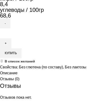
8,4
углеводы / 100гр
68,6
Количество
товара
Печенье
Molendini
КУПИТЬ
с
начинкой
В список желаний
из
Свойства:
Без глютена (по составу)
,
Без лактозы
аронии,
Описание
сливы
Отзывы (0)
и
Отзывы
яблоки,
180гр
Отзывов пока нет.