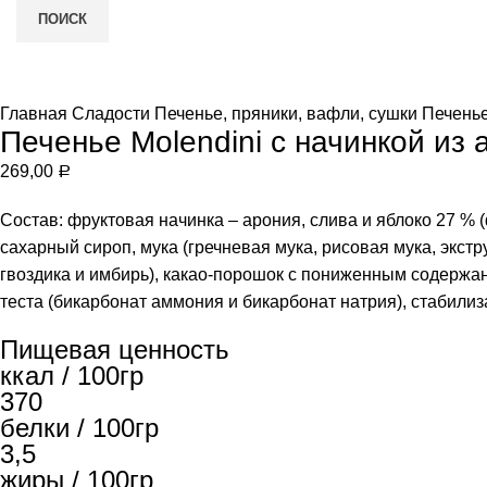
ПОИСК
Увеличить
и
Главная
Сладости
Печенье, пряники, вафли, сушки
Печенье
Печенье Molendini с начинкой из 
269,00
Р
Состав: фруктовая начинка – арония, слива и яблоко 27 % (
сахарный сироп, мука (гречневая мука, рисовая мука, экст
гвоздика и имбирь), какао-порошок с пониженным содержан
теста (бикарбонат аммония и бикарбонат натрия), стабилиза
Пищевая ценность
ккал / 100гр
370
белки / 100гр
3,5
жиры / 100гр