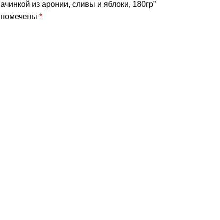
начинкой из аронии, сливы и яблоки, 180гр”
я помечены
*