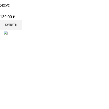
Уксус
139,00
Р
КУПИТЬ
8-982-817-94-74
8-982-817-94-64
idietum@yandex.ru
Социальные сети: