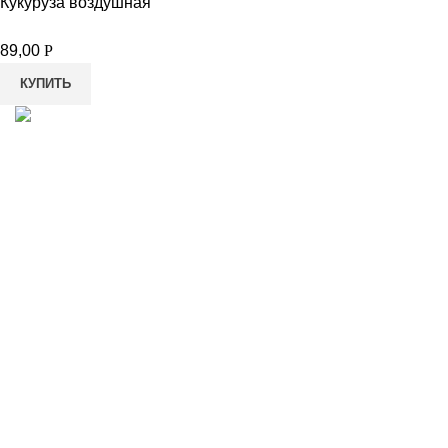
Кукуруза воздушная
89,00
Р
КУПИТЬ
8-982-817-94-74
8-982-817-94-64
idietum@yandex.ru
Социальные сети: