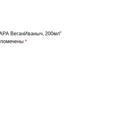
ХАРА ВеганИваныч, 200мл”
я помечены
*