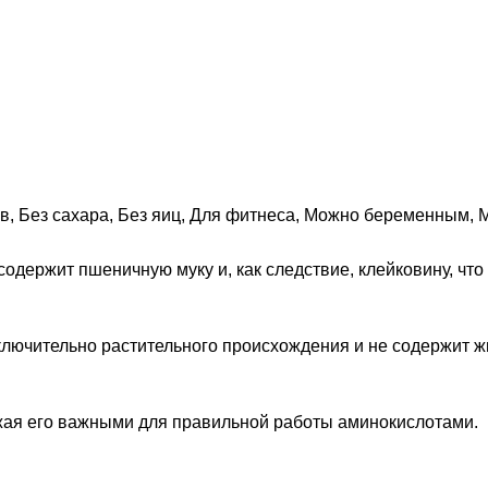
ов
,
Без сахара
,
Без яиц
,
Для фитнеса
,
Можно беременным
,
М
содержит пшеничную муку и, как следствие, клейковину, чт
ключительно растительного происхождения и не содержит жи
жая его важными для правильной работы аминокислотами.