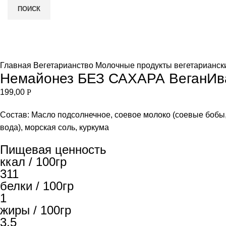
ПОИСК
Нет в наличии
и
Увеличить
Главная
Вегетарианство
Молочные продукты вегетарианс
Немайонез БЕЗ САХАРА ВеганИв
199,00
Р
Состав: Масло подсолнечное, соевое молоко (соевые бобы,
вода), морская соль, куркума
Пищевая ценность
ккал / 100гр
311
белки / 100гр
1
жиры / 100гр
3,5