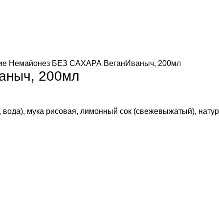
кие
Немайонез БЕЗ САХАРА ВеганИваныч, 200мл
аныч, 200мл
 вода), мука рисовая, лимонный сок (свежевыжатый), нату