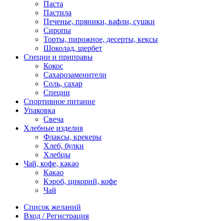
Паста
Пастила
Печенье, пряники, вафли, сушки
Сиропы
Торты, пирожное, десерты, кексы
Шоколад, щербет
Специи и приправы
Кокос
Сахарозаменители
Соль, сахар
Специи
Спортивное питание
Упаковка
Свеча
Хлебные изделия
Флаксы, крекеры
Хлеб, булки
Хлебцы
Чай, кофе, какао
Какао
Кэроб, цикорий, кофе
Чай
Список желаний
Вход / Регистрация