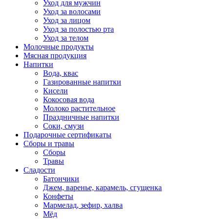
Уход для мужчин
Уход за волосами
Уход за лицом
Уход за полостью рта
Уход за телом
Молочные продукты
Мясная продукция
Напитки
Вода, квас
Газированные напитки
Кисели
Кокосовая вода
Молоко растительное
Праздничные напитки
Соки, смузи
Подарочные сертификаты
Сборы и травы
Сборы
Травы
Сладости
Батончики
Джем, варенье, карамель, сгущенка
Конфеты
Мармелад, зефир, халва
Мёд