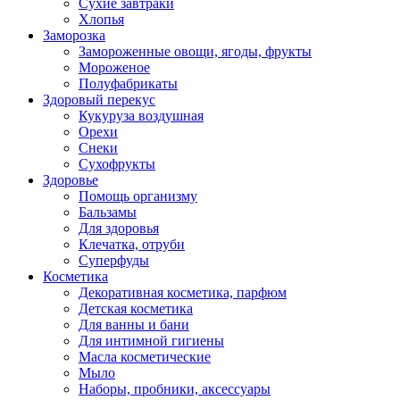
Сухие завтраки
Хлопья
Заморозка
Замороженные овощи, ягоды, фрукты
Мороженое
Полуфабрикаты
Здоровый перекус
Кукуруза воздушная
Орехи
Снеки
Сухофрукты
Здоровье
Помощь организму
Бальзамы
Для здоровья
Клечатка, отруби
Суперфуды
Косметика
Декоративная косметика, парфюм
Детская косметика
Для ванны и бани
Для интимной гигиены
Масла косметические
Мыло
Наборы, пробники, аксессуары