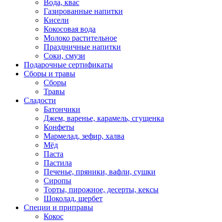
Вода, квас
Газированные напитки
Кисели
Кокосовая вода
Молоко растительное
Праздничные напитки
Соки, смузи
Подарочные сертификаты
Сборы и травы
Сборы
Травы
Сладости
Батончики
Джем, варенье, карамель, сгущенка
Конфеты
Мармелад, зефир, халва
Мёд
Паста
Пастила
Печенье, пряники, вафли, сушки
Сиропы
Торты, пирожное, десерты, кексы
Шоколад, щербет
Специи и приправы
Кокос