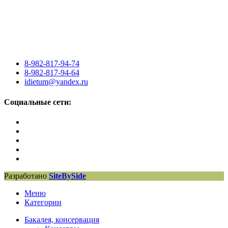
8-982-817-94-74
8-982-817-94-64
idietum@yandex.ru
Социальные сети:
Разработано
SiteBySide
Меню
Категории
Бакалея, консервация