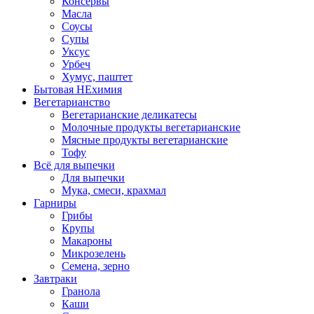
Консервы
Масла
Соусы
Супы
Уксус
Урбеч
Хумус, паштет
Бытовая НЕхимия
Вегетарианство
Вегетарианские деликатесы
Молочные продукты вегетарианские
Мясные продукты вегетарианские
Тофу
Всё для выпечки
Для выпечки
Мука, смеси, крахмал
Гарниры
Грибы
Крупы
Макароны
Микрозелень
Семена, зерно
Завтраки
Гранола
Каши