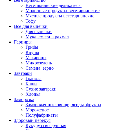
Вегетарианство
Вегетарианские деликатесы
Молочные продукты вегетарианские
Мясные продукты вегетарианские
Тофу
Всё для выпечки
Для выпечки
Мука, смеси, крахмал
Гарниры
Грибы
Крупы
Макароны
Микрозелень
Семена, зерно
Завтраки
Гранола
Каши
Сухие завтраки
Хлопья
Заморозка
Замороженные овощи, ягоды, фрукты
Мороженое
Полуфабрикаты
Здоровый перекус
Кукуруза воздушная