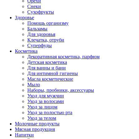
Орехи
Снеки
Сухофрукты
Здоровье
Помощь организму
Бальзамы
Для здоровья
Клечатка, отруби
Суперфуды
Косметика
Декоративная косметика, парфюм
Детская косметика
Для ванны и бани
Для интимной гигиены
Масла косметические
Мыло
Наборы, пробники, аксессуары
Уход для мужчин
Уход за волосами
Уход за лицом
Уход за полостью рта
Уход за телом
Молочные продукты
Мясная продукция
Напитки