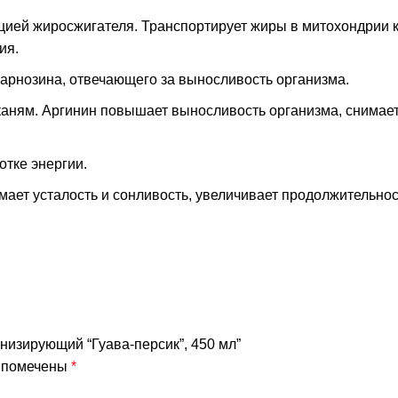
цией жиросжигателя. Транспортирует жиры в митохондрии к
ия.
арнозина, отвечающего за выносливость организма.
каням. Аргинин повышает выносливость организма, снимает
тке энергии.
ает усталость и сонливость, увеличивает продолжительнос
низирующий “Гуава-персик”, 450 мл”
я помечены
*