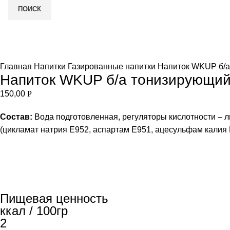
ПОИСК
Нет в наличии
и
Увеличить
Главная
Напитки
Газированные напитки
Напиток WKUP б/а 
Напиток WKUP б/а тонизирующий 
150,00
Р
Состав:
Вода подготовленная, регуляторы кислотности – ли
(цикламат натрия Е952, аспартам Е951, ацесульфам калия Е
Пищевая ценность
ккал / 100гр
2