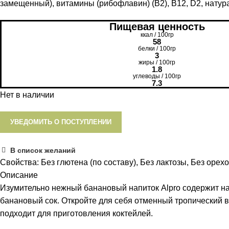
замещенный), витамины (рибофлавин) (В2), В12, D2, нату
Пищевая ценность
ккал / 100гр
58
белки / 100гр
3
жиры / 100гр
1.8
углеводы / 100гр
7.3
Нет в наличии
УВЕДОМИТЬ О ПОСТУПЛЕНИИ
В список желаний
Свойства:
Без глютена (по составу)
,
Без лактозы
,
Без орех
Описание
Изумительно нежный банановый напиток Alpro содержит н
банановый сок. Откройте для себя отменный тропический в
подходит для приготовления коктейлей.