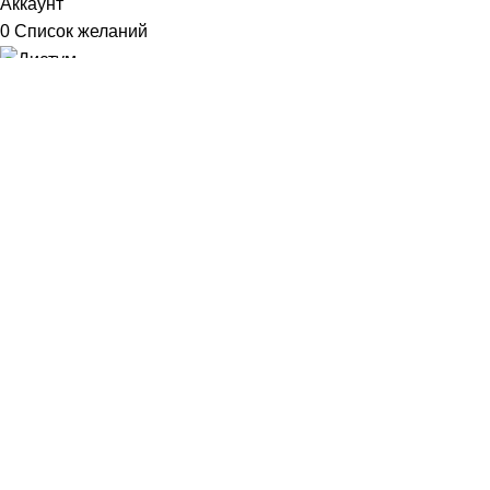
Аккаунт
0
Список желаний
Диетум
Менеджер
I will be back soon
Добрый день!
У вас возникли вопросы? Мы с удовольствием на них
ответим!
Задать вопрос: