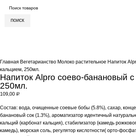
ПОИСК
Нет в наличии
Увеличить
Главная
Вегетарианство
Молоко растительное
Напиток Alp
кальцием, 250мл.
Напиток Alpro соево-банановый с
250мл.
109,00
Р
Состав: вода, очищенные соевые бобы (5.8%), сахар, кон
банановый сок (1.3%), ароматизатор идентичный натуральн
кальций (карбонат кальция), стабилизатор (камедь рожково
камедь), морская соль, регулятор кислотности( орто-фосфат