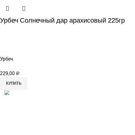
Урбеч Солнечный дар арахисовый 225гр
Урбеч
229,00
Р
КУПИТЬ
8-982-817-94-74
8-982-817-94-64
idietum@yandex.ru
Социальные сети: