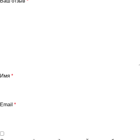
Ваш отзыв
*
Имя
*
и
Email
*