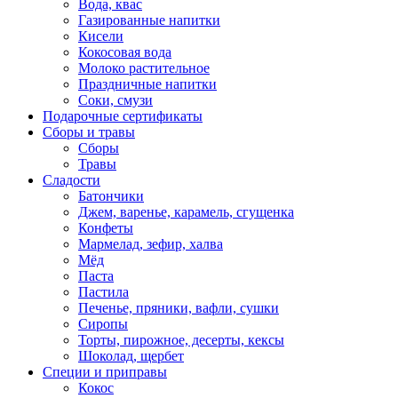
Вода, квас
Газированные напитки
Кисели
Кокосовая вода
Молоко растительное
Праздничные напитки
Соки, смузи
Подарочные сертификаты
Сборы и травы
Сборы
Травы
Сладости
Батончики
Джем, варенье, карамель, сгущенка
Конфеты
Мармелад, зефир, халва
Мёд
Паста
Пастила
Печенье, пряники, вафли, сушки
Сиропы
Торты, пирожное, десерты, кексы
Шоколад, щербет
Специи и приправы
Кокос