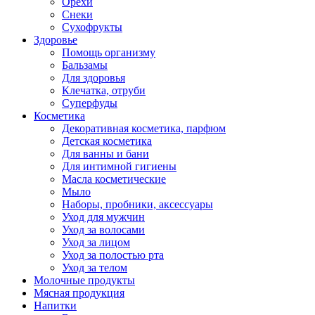
Орехи
Снеки
Сухофрукты
Здоровье
Помощь организму
Бальзамы
Для здоровья
Клечатка, отруби
Суперфуды
Косметика
Декоративная косметика, парфюм
Детская косметика
Для ванны и бани
Для интимной гигиены
Масла косметические
Мыло
Наборы, пробники, аксессуары
Уход для мужчин
Уход за волосами
Уход за лицом
Уход за полостью рта
Уход за телом
Молочные продукты
Мясная продукция
Напитки