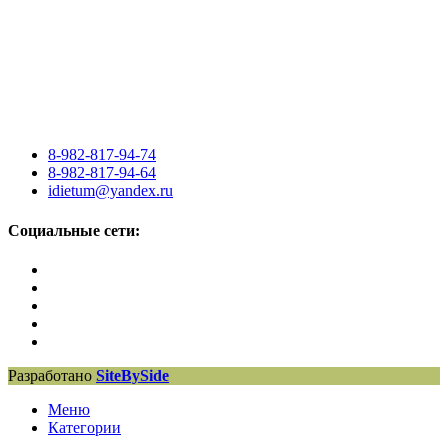
8-982-817-94-74
8-982-817-94-64
idietum@yandex.ru
Социальные сети:
Разработано
SiteBySide
Меню
Категории