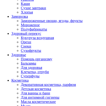
Каши
Сухие завтраки
Хлопья
Заморозка
Замороженные овощи, ягоды, фрукты
Мороженое
Полуфабрикаты
Здоровый перекус
Кукуруза воздушная
Орехи
Снеки
Сухофрукты
Здоровье
Помощь организму
Бальзамы
Для здоровья
Клечатка, отруби
Суперфуды
Косметика
Декоративная косметика, парфюм
Детская косметика
Для ванны и бани
Для интимной гигиены
Масла косметические
Мыло