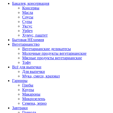
Бакалея, консервация
Консервы
Масла
Соусы
Супы
Уксус
Урбеч
Хумус, паштет
Бытовая НЕхимия
Вегетарианство
Вегетарианские деликатесы
Молочные продукты вегетарианские
Мясные продукты вегетарианские
Тофу
Всё для выпечки
Для выпечки
Мука, смеси, крахмал
Гарниры
Грибы
Крупы
Макароны
Микрозелень
Семена, зерно
Завтраки
Гранола