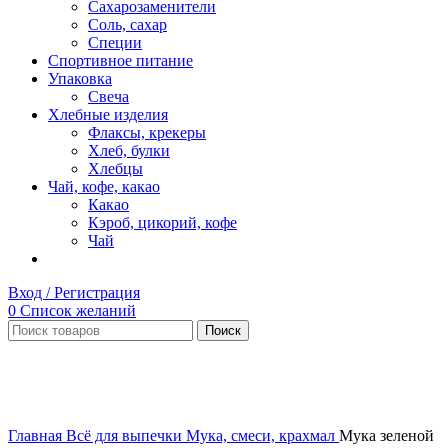
Сахарозаменители
Соль, сахар
Специи
Спортивное питание
Упаковка
Свеча
Хлебные изделия
Флаксы, крекеры
Хлеб, булки
Хлебцы
Чай, кофе, какао
Какао
Кэроб, цикорий, кофе
Чай
Вход / Регистрация
0
Список желаний
Поиск
Нет в наличии
Увеличить
Главная
Всё для выпечки
Мука, смеси, крахмал
Мука зеленой