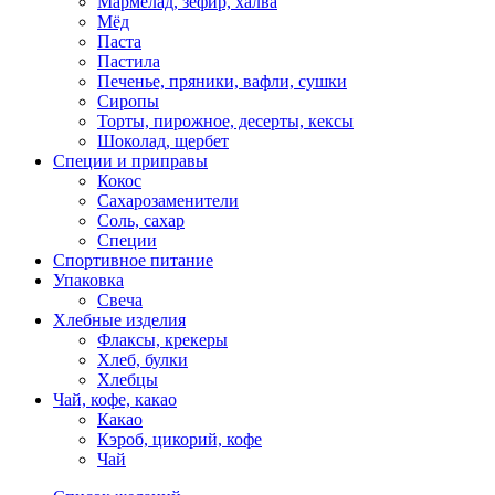
Мармелад, зефир, халва
Мёд
Паста
Пастила
Печенье, пряники, вафли, сушки
Сиропы
Торты, пирожное, десерты, кексы
Шоколад, щербет
Специи и приправы
Кокос
Сахарозаменители
Соль, сахар
Специи
Спортивное питание
Упаковка
Свеча
Хлебные изделия
Флаксы, крекеры
Хлеб, булки
Хлебцы
Чай, кофе, какао
Какао
Кэроб, цикорий, кофе
Чай