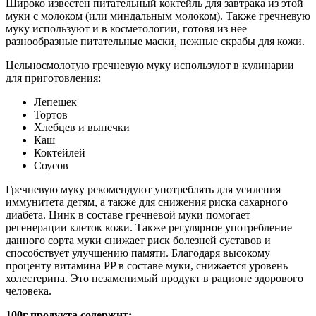
Широко известен питательный коктейль для завтрака из этой
муки с молоком (или миндальным молоком). Также гречневую
муку используют и в косметологии, готовя из нее
разнообразные питательные маски, нежные скрабы для кожи.
Цельносмолотую гречневую муку используют в кулинарии
для приготовления:
Лепешек
Тортов
Хлебцев и выпечки
Каш
Коктейлей
Соусов
Гречневую муку рекомендуют употреблять для усиления
иммунитета детям, а также для снижения риска сахарного
диабета. Цинк в составе гречневой муки помогает
регенерации клеток кожи. Также регулярное употребление
данного сорта муки снижает риск болезней суставов и
способствует улучшению памяти. Благодаря высокому
проценту витамина PP в составе муки, снижается уровень
холестерина. Это незаменимый продукт в рационе здорового
человека.
100г продукта содержит: