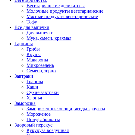
Вегетарианство
Вегетарианские деликатесы
Молочные продукты вегетарианские
Мясные продукты вегетарианские
Тофу
Всё для выпечки
Для выпечки
Мука, смеси, крахмал
Гарниры
Грибы
Крупы
Макароны
Микрозелень
Семена, зерно
Завтраки
Гранола
Каши
Сухие завтраки
Хлопья
Заморозка
Замороженные овощи, ягоды, фрукты
Мороженое
Полуфабрикаты
Здоровый перекус
Кукуруза воздушная