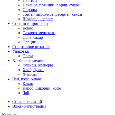
Пастила
Печенье, пряники, вафли, сушки
Сиропы
Торты, пирожное, десерты, кексы
Шоколад, щербет
Специи и приправы
Кокос
Сахарозаменители
Соль, сахар
Специи
Спортивное питание
Упаковка
Свеча
Хлебные изделия
Флаксы, крекеры
Хлеб, булки
Хлебцы
Чай, кофе, какао
Какао
Кэроб, цикорий, кофе
Чай
Список желаний
Вход / Регистрация
Корзина