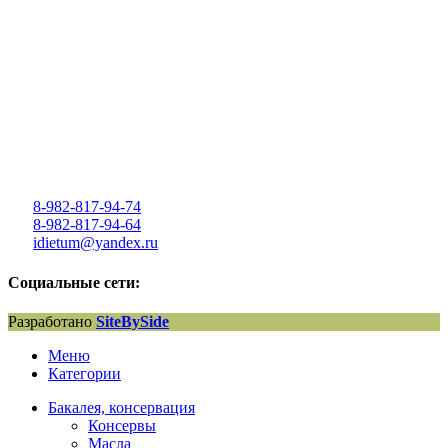
8-982-817-94-74
8-982-817-94-64
idietum@yandex.ru
Социальные сети:
Разработано
SiteBySide
Меню
Категории
Бакалея, консервация
Консервы
Масла