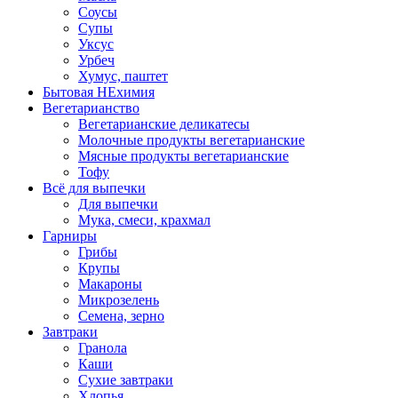
Соусы
Супы
Уксус
Урбеч
Хумус, паштет
Бытовая НЕхимия
Вегетарианство
Вегетарианские деликатесы
Молочные продукты вегетарианские
Мясные продукты вегетарианские
Тофу
Всё для выпечки
Для выпечки
Мука, смеси, крахмал
Гарниры
Грибы
Крупы
Макароны
Микрозелень
Семена, зерно
Завтраки
Гранола
Каши
Сухие завтраки
Хлопья