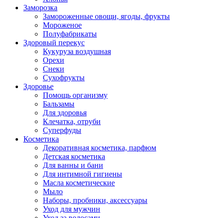
Заморозка
Замороженные овощи, ягоды, фрукты
Мороженое
Полуфабрикаты
Здоровый перекус
Кукуруза воздушная
Орехи
Снеки
Сухофрукты
Здоровье
Помощь организму
Бальзамы
Для здоровья
Клечатка, отруби
Суперфуды
Косметика
Декоративная косметика, парфюм
Детская косметика
Для ванны и бани
Для интимной гигиены
Масла косметические
Мыло
Наборы, пробники, аксессуары
Уход для мужчин
Уход за волосами