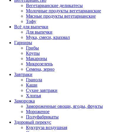
Вегетарианство
Вегетарианские деликатесы
Молочные продукты вегетарианские
Мясные продукты вегетарианские
Тофу
Всё для выпечки
Для выпечки
Мука, смеси, крахмал
Гарниры
Грибы
Крупы
Макароны
Микрозелень
Семена, зерно
Завтраки
Гранола
Каши
Сухие завтраки
Хлопья
Заморозка
Замороженные овощи, ягоды, фрукты
Мороженое
Полуфабрикаты
Здоровый перекус
Кукуруза воздушная