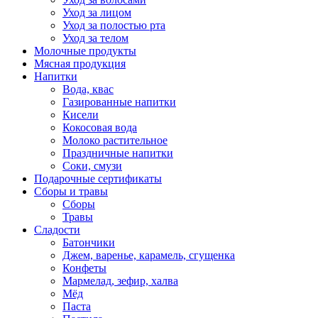
Уход за лицом
Уход за полостью рта
Уход за телом
Молочные продукты
Мясная продукция
Напитки
Вода, квас
Газированные напитки
Кисели
Кокосовая вода
Молоко растительное
Праздничные напитки
Соки, смузи
Подарочные сертификаты
Сборы и травы
Сборы
Травы
Сладости
Батончики
Джем, варенье, карамель, сгущенка
Конфеты
Мармелад, зефир, халва
Мёд
Паста