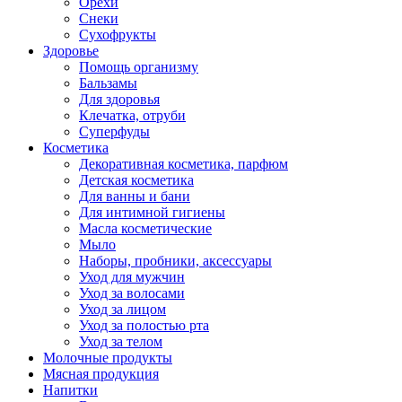
Орехи
Снеки
Сухофрукты
Здоровье
Помощь организму
Бальзамы
Для здоровья
Клечатка, отруби
Суперфуды
Косметика
Декоративная косметика, парфюм
Детская косметика
Для ванны и бани
Для интимной гигиены
Масла косметические
Мыло
Наборы, пробники, аксессуары
Уход для мужчин
Уход за волосами
Уход за лицом
Уход за полостью рта
Уход за телом
Молочные продукты
Мясная продукция
Напитки