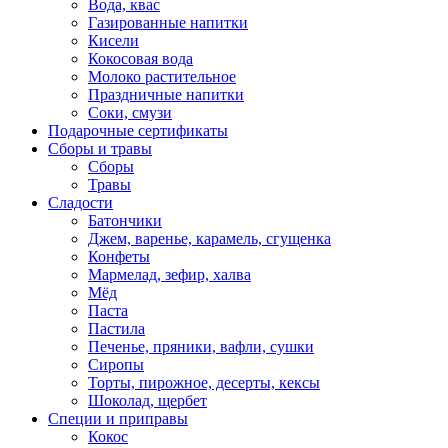
Вода, квас
Газированные напитки
Кисели
Кокосовая вода
Молоко растительное
Праздничные напитки
Соки, смузи
Подарочные сертификаты
Сборы и травы
Сборы
Травы
Сладости
Батончики
Джем, варенье, карамель, сгущенка
Конфеты
Мармелад, зефир, халва
Мёд
Паста
Пастила
Печенье, пряники, вафли, сушки
Сиропы
Торты, пирожное, десерты, кексы
Шоколад, щербет
Специи и приправы
Кокос