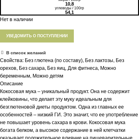
10,8
углеводы / 100гр
54,1
Нет в наличии
УВЕДОМИТЬ О ПОСТУПЛЕНИИ
В список желаний
Свойства:
Без глютена (по составу)
,
Без лактозы
,
Без
орехов
,
Без сахара
,
Без яиц
,
Для фитнеса
,
Можно
беременным
,
Можно детям
Описание
Кокосовая мука – уникальный продукт. Она не содержит
клейковины, что делает эту муку идеальным для
безглютеновой диеты продуктом. Одна из главных ее
особенностей – низкий ГИ. Это значит, что ее употребление
не повышает уровень сахара в крови. Кокосовая мука
богата белком, а высокое содержание в ней клетчатки
оказывает положительное влияние на пищеварительные