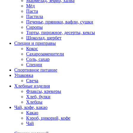
Мармелад, зефир, халва
Мёд
Паста
Пастила
Печенье, пряники, вафли, сушки
Сиропы
Торты, пирожное, десерты, кексы
Шоколад, щербет
Специи и приправы
Кокос
Сахарозаменители
Соль, сахар
Специи
Спортивное питание
Упаковка
Свеча
Хлебные изделия
Флаксы, крекеры
Хлеб, булки
Хлебцы
Чай, кофе, какао
Какао
Кэроб, цикорий, кофе
Чай