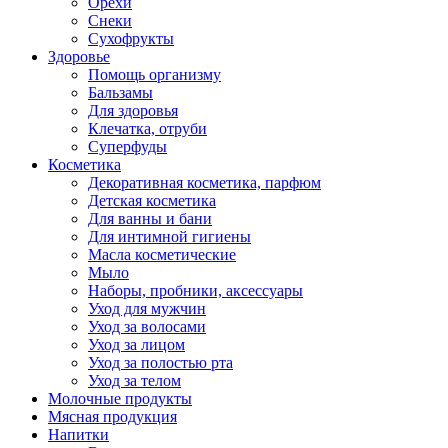
Орехи
Снеки
Сухофрукты
Здоровье
Помощь организму
Бальзамы
Для здоровья
Клечатка, отруби
Суперфуды
Косметика
Декоративная косметика, парфюм
Детская косметика
Для ванны и бани
Для интимной гигиены
Масла косметические
Мыло
Наборы, пробники, аксессуары
Уход для мужчин
Уход за волосами
Уход за лицом
Уход за полостью рта
Уход за телом
Молочные продукты
Мясная продукция
Напитки