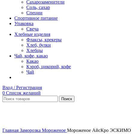
Сахарозаменители
Соль, сахар
Специи
Спортивное питание
Упаковка
Свеча
Хлебные изделия
Флаксы, крекеры
Хлеб, булки
Хлебцы
Чай, кофе, какао
Какао
Кэроб, цикорий, кофе
Чай
Вход / Регистрация
0
Список желаний
Поиск
Нет в наличии
Увеличить
Главная
Заморозка
Мороженое
Мороженое АйсКро ЭСКИМО