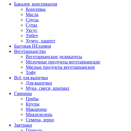
Бакалея, консервация
Консервы
Масла
Соусы
Супы
Уксус
Урбеч
Хумус, паштет
Бытовая НЕхимия
Вегетарианство
Вегетарианские деликатесы
Молочные продукты вегетарианские
Мясные продукты вегетарианские
Тофу
Всё для выпечки
Для выпечки
Мука, смеси, крахмал
Гарниры
Грибы
Крупы
Макароны
Микрозелень
Семена, зерно
Завтраки
Гранола