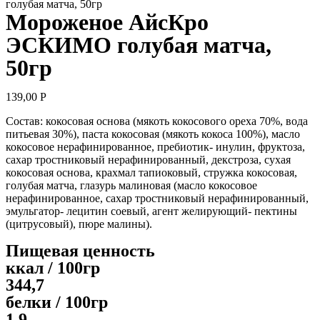
голубая матча, 50гр
Мороженое АйсКро
ЭСКИМО голубая матча,
50гр
139,00
Р
Состав: кокосовая основа (мякоть кокосового ореха 70%, вода
питьевая 30%), паста кокосовая (мякоть кокоса 100%), масло
кокосовое нерафинированное, пребиотик- инулин, фруктоза,
сахар тростниковый нерафинированный, декстроза, сухая
кокосовая основа, крахмал тапиоковый, стружка кокосовая,
голубая матча, глазурь малиновая (масло кокосовое
нерафинированное, сахар тростниковый нерафинированный,
эмульгатор- лецитин соевый, агент желирующий- пектины
(цитрусовый), пюре малины).
Пищевая ценность
ккал / 100гр
344,7
белки / 100гр
1,9