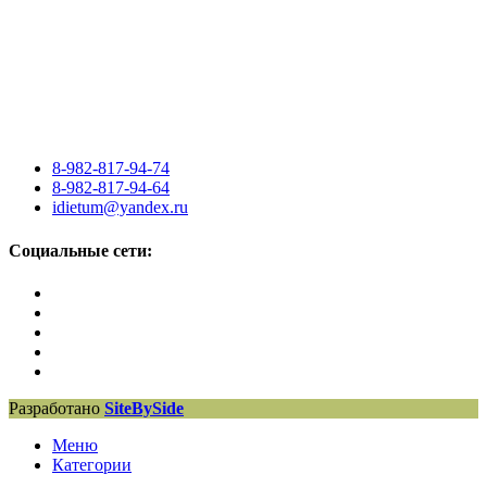
8-982-817-94-74
8-982-817-94-64
idietum@yandex.ru
Социальные сети:
Разработано
SiteBySide
Меню
Категории