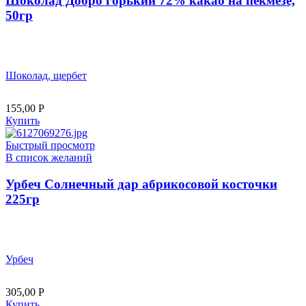
Шоколад Добро горький 72% какао на пекмезе,
50гр
Шоколад, щербет
155,00
Р
Купить
Быстрый просмотр
В список желаний
Урбеч Солнечный дар абрикосовой косточки
225гр
Урбеч
305,00
Р
Купить