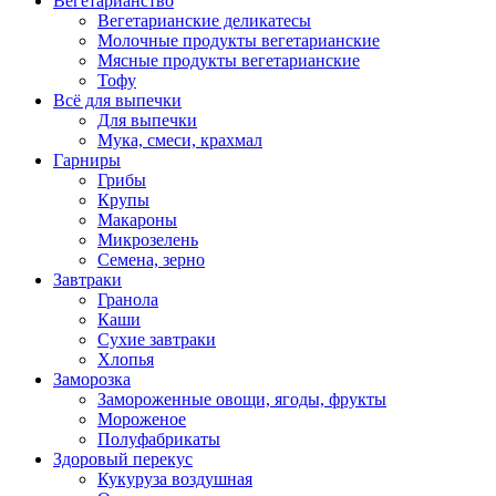
Вегетарианство
Вегетарианские деликатесы
Молочные продукты вегетарианские
Мясные продукты вегетарианские
Тофу
Всё для выпечки
Для выпечки
Мука, смеси, крахмал
Гарниры
Грибы
Крупы
Макароны
Микрозелень
Семена, зерно
Завтраки
Гранола
Каши
Сухие завтраки
Хлопья
Заморозка
Замороженные овощи, ягоды, фрукты
Мороженое
Полуфабрикаты
Здоровый перекус
Кукуруза воздушная