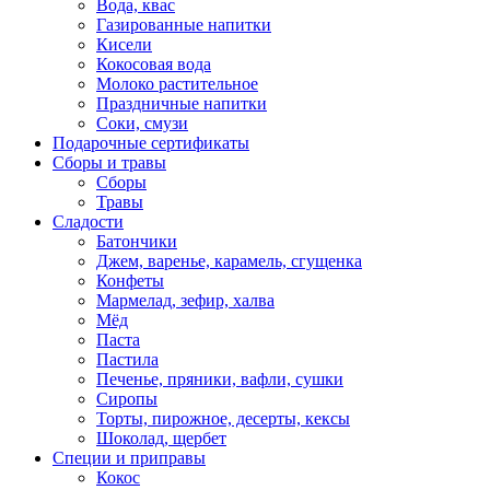
Вода, квас
Газированные напитки
Кисели
Кокосовая вода
Молоко растительное
Праздничные напитки
Соки, смузи
Подарочные сертификаты
Сборы и травы
Сборы
Травы
Сладости
Батончики
Джем, варенье, карамель, сгущенка
Конфеты
Мармелад, зефир, халва
Мёд
Паста
Пастила
Печенье, пряники, вафли, сушки
Сиропы
Торты, пирожное, десерты, кексы
Шоколад, щербет
Специи и приправы
Кокос