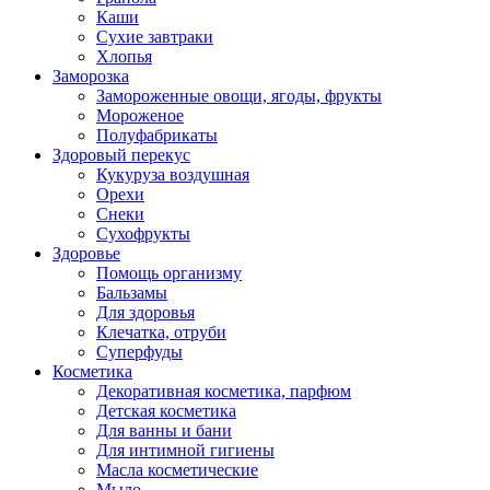
Каши
Сухие завтраки
Хлопья
Заморозка
Замороженные овощи, ягоды, фрукты
Мороженое
Полуфабрикаты
Здоровый перекус
Кукуруза воздушная
Орехи
Снеки
Сухофрукты
Здоровье
Помощь организму
Бальзамы
Для здоровья
Клечатка, отруби
Суперфуды
Косметика
Декоративная косметика, парфюм
Детская косметика
Для ванны и бани
Для интимной гигиены
Масла косметические
Мыло