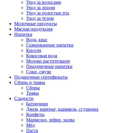
Уход за волосами
Уход за лицом
Уход за полостью рта
Уход за телом
Молочные продукты
Мясная продукция
Напитки
Вода, квас
Газированные напитки
Кисели
Кокосовая вода
Молоко растительное
Праздничные напитки
Соки, смузи
Подарочные сертификаты
Сборы и травы
Сборы
Травы
Сладости
Батончики
Джем, варенье, карамель, сгущенка
Конфеты
Мармелад, зефир, халва
Мёд
Паста