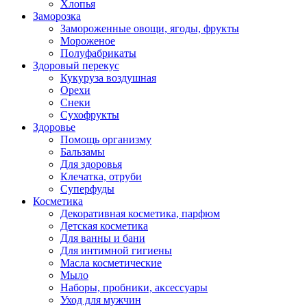
Хлопья
Заморозка
Замороженные овощи, ягоды, фрукты
Мороженое
Полуфабрикаты
Здоровый перекус
Кукуруза воздушная
Орехи
Снеки
Сухофрукты
Здоровье
Помощь организму
Бальзамы
Для здоровья
Клечатка, отруби
Суперфуды
Косметика
Декоративная косметика, парфюм
Детская косметика
Для ванны и бани
Для интимной гигиены
Масла косметические
Мыло
Наборы, пробники, аксессуары
Уход для мужчин