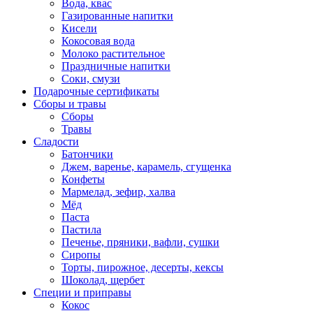
Вода, квас
Газированные напитки
Кисели
Кокосовая вода
Молоко растительное
Праздничные напитки
Соки, смузи
Подарочные сертификаты
Сборы и травы
Сборы
Травы
Сладости
Батончики
Джем, варенье, карамель, сгущенка
Конфеты
Мармелад, зефир, халва
Мёд
Паста
Пастила
Печенье, пряники, вафли, сушки
Сиропы
Торты, пирожное, десерты, кексы
Шоколад, щербет
Специи и приправы
Кокос