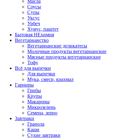
Масла
Соусы
Супы
Уксус
Урбеч
Хумус, паштет
Бытовая НЕхимия
Вегетарианство
Вегетарианские деликатесы
Молочные продукты вегетарианские
Мясные продукты вегетарианские
Тофу
Всё для выпечки
Для выпечки
Мука, смеси, крахмал
Гарниры
Грибы
Крупы
Макароны
Микрозелень
Семена, зерно
Завтраки
Гранола
Каши
Сухие завтраки