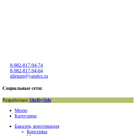
8-982-817-94-74
8-982-817-94-64
idietum@yandex.ru
Социальные сети:
Разработано
SiteBySide
Меню
Категории
Бакалея, консервация
Консервы