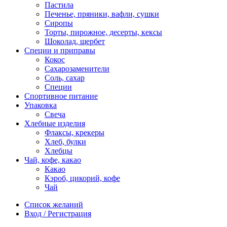
Пастила
Печенье, пряники, вафли, сушки
Сиропы
Торты, пирожное, десерты, кексы
Шоколад, щербет
Специи и приправы
Кокос
Сахарозаменители
Соль, сахар
Специи
Спортивное питание
Упаковка
Свеча
Хлебные изделия
Флаксы, крекеры
Хлеб, булки
Хлебцы
Чай, кофе, какао
Какао
Кэроб, цикорий, кофе
Чай
Список желаний
Вход / Регистрация