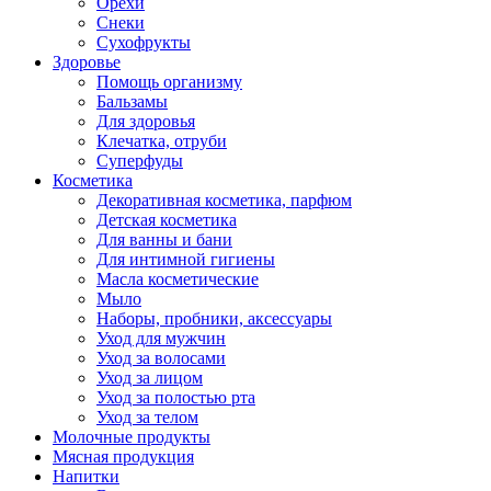
Орехи
Снеки
Сухофрукты
Здоровье
Помощь организму
Бальзамы
Для здоровья
Клечатка, отруби
Суперфуды
Косметика
Декоративная косметика, парфюм
Детская косметика
Для ванны и бани
Для интимной гигиены
Масла косметические
Мыло
Наборы, пробники, аксессуары
Уход для мужчин
Уход за волосами
Уход за лицом
Уход за полостью рта
Уход за телом
Молочные продукты
Мясная продукция
Напитки