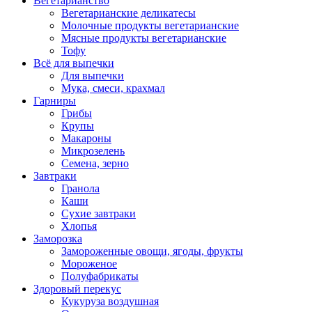
Вегетарианство
Вегетарианские деликатесы
Молочные продукты вегетарианские
Мясные продукты вегетарианские
Тофу
Всё для выпечки
Для выпечки
Мука, смеси, крахмал
Гарниры
Грибы
Крупы
Макароны
Микрозелень
Семена, зерно
Завтраки
Гранола
Каши
Сухие завтраки
Хлопья
Заморозка
Замороженные овощи, ягоды, фрукты
Мороженое
Полуфабрикаты
Здоровый перекус
Кукуруза воздушная