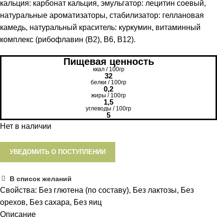
кальция: карбонат кальция, эмульгатор: лецитин соевый,
натуральные ароматизаторы, стабилизатор: геллановая
камедь, натуральный краситель: куркумин, витаминный
комплекс (рибофлавин (В2), В6, В12).
Пищевая ценность
ккал / 100гр
32
белки / 100гр
0,2
жиры / 100гр
1,5
углеводы / 100гр
5
Нет в наличии
УВЕДОМИТЬ О ПОСТУПЛЕНИИ
В список желаний
Свойства:
Без глютена (по составу)
,
Без лактозы
,
Без
орехов
,
Без сахара
,
Без яиц
Описание