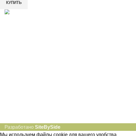
КУПИТЬ
8-982-817-94-74
8-982-817-94-64
idietum@yandex.ru
Социальные сети:
Разработано
SiteBySide
Мы используем файлы cookie для вашего удобства