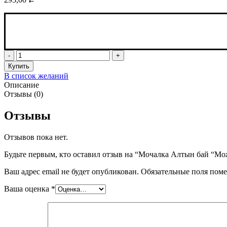
Количество
товара
Купить
Мочалка
В список желаний
Алтын
Описание
бай
Отзывы (0)
"Можжевеловая"
Отзывы
Отзывов пока нет.
Будьте первым, кто оставил отзыв на “Мочалка Алтын бай “М
Ваш адрес email не будет опубликован.
Обязательные поля пом
Ваша оценка
*