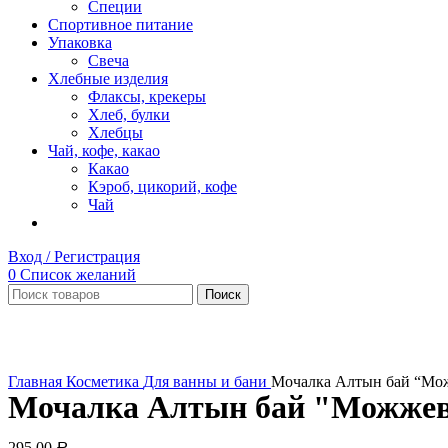
Специи
Спортивное питание
Упаковка
Свеча
Хлебные изделия
Флаксы, крекеры
Хлеб, булки
Хлебцы
Чай, кофе, какао
Какао
Кэроб, цикорий, кофе
Чай
Вход / Регистрация
0
Список желаний
Поиск
Увеличить
Главная
Косметика
Для ванны и бани
Мочалка Алтын бай “Мо
Мочалка Алтын бай "Можжев
295,00
Р