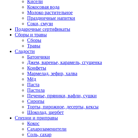
Кисели
Кокосовая вода
Молоко растительное
Праздничные напитки
Соки, смузи
Подарочные сертификаты
Сборы и травы
Сборы
Травы
Сладости
Батончики
Джем, варенье, карамель, сгущенка
Конфеты
Мармелад, зефир, халва
Мёд
Паста
Пастила
Печенье, пряники, вафли, сушки
Сиропы
Торты, пирожное, десерты, кексы
Шоколад, щербет
Специи и приправы
Кокос
Сахарозаменители
Соль, сахар