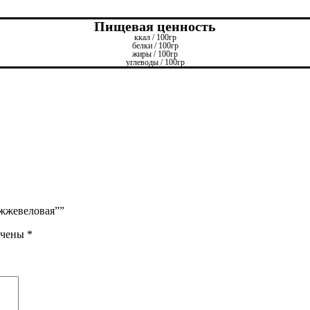
Пищевая ценность
ккал / 100гр
белки / 100гр
жиры / 100гр
углеводы / 100гр
ожжевеловая””
ечены
*