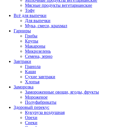
Молочные продукты вегетарианские
Мясные продукты вегетарианские
Тофу
Всё для выпечки
Для выпечки
Мука, смеси, крахмал
Гарниры
Грибы
Крупы
Макароны
Микрозелень
Семена, зерно
Завтраки
Гранола
Каши
Сухие завтраки
Хлопья
Заморозка
Замороженные овощи, ягоды, фрукты
Мороженое
Полуфабрикаты
Здоровый перекус
Кукуруза воздушная
Орехи
Снеки