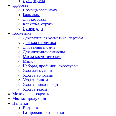
Сухофрукты
Здоровье
Помощь организму
Бальзамы
Для здоровья
Клечатка, отруби
Суперфуды
Косметика
Декоративная косметика, парфюм
Детская косметика
Для ванны и бани
Для интимной гигиены
Масла косметические
Мыло
Наборы, пробники, аксессуары
Уход для мужчин
Уход за волосами
Уход за лицом
Уход за полостью рта
Уход за телом
Молочные продукты
Мясная продукция
Напитки
Вода, квас
Газированные напитки