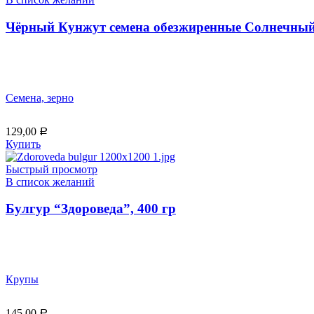
Чёрный Кунжут семена обезжиренные Солнечный 
Семена, зерно
129,00
Р
Купить
Быстрый просмотр
В список желаний
Булгур “Здороведа”, 400 гр
Крупы
145,00
Р