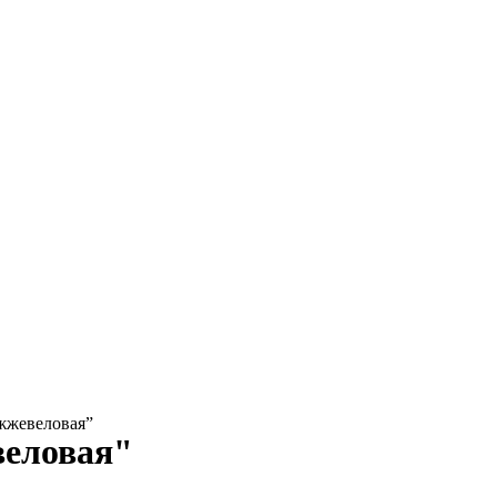
жжевеловая”
еловая"