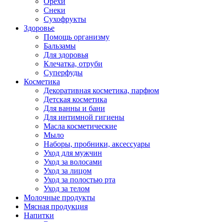
Орехи
Снеки
Сухофрукты
Здоровье
Помощь организму
Бальзамы
Для здоровья
Клечатка, отруби
Суперфуды
Косметика
Декоративная косметика, парфюм
Детская косметика
Для ванны и бани
Для интимной гигиены
Масла косметические
Мыло
Наборы, пробники, аксессуары
Уход для мужчин
Уход за волосами
Уход за лицом
Уход за полостью рта
Уход за телом
Молочные продукты
Мясная продукция
Напитки