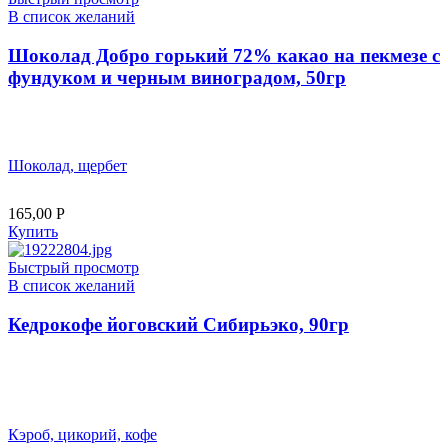
В список желаний
Шоколад Добро горький 72% какао на пекмезе с
фундуком и черным виноградом, 50гр
Шоколад, щербет
165,00
Р
Купить
Быстрый просмотр
В список желаний
Кедрокофе йоговский Сибирьэко, 90гр
Кэроб, цикорий, кофе