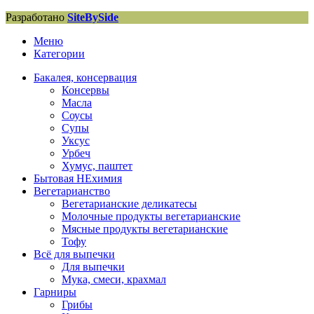
Разработано
SiteBySide
Меню
Категории
Бакалея, консервация
Консервы
Масла
Соусы
Супы
Уксус
Урбеч
Хумус, паштет
Бытовая НЕхимия
Вегетарианство
Вегетарианские деликатесы
Молочные продукты вегетарианские
Мясные продукты вегетарианские
Тофу
Всё для выпечки
Для выпечки
Мука, смеси, крахмал
Гарниры
Грибы