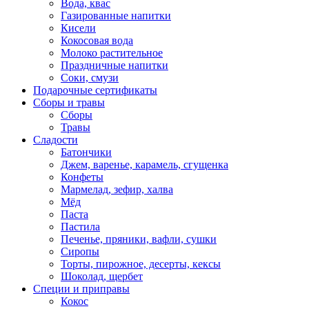
Вода, квас
Газированные напитки
Кисели
Кокосовая вода
Молоко растительное
Праздничные напитки
Соки, смузи
Подарочные сертификаты
Сборы и травы
Сборы
Травы
Сладости
Батончики
Джем, варенье, карамель, сгущенка
Конфеты
Мармелад, зефир, халва
Мёд
Паста
Пастила
Печенье, пряники, вафли, сушки
Сиропы
Торты, пирожное, десерты, кексы
Шоколад, щербет
Специи и приправы
Кокос