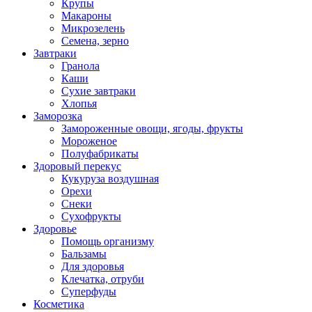
Крупы
Макароны
Микрозелень
Семена, зерно
Завтраки
Гранола
Каши
Сухие завтраки
Хлопья
Заморозка
Замороженные овощи, ягоды, фрукты
Мороженое
Полуфабрикаты
Здоровый перекус
Кукуруза воздушная
Орехи
Снеки
Сухофрукты
Здоровье
Помощь организму
Бальзамы
Для здоровья
Клечатка, отруби
Суперфуды
Косметика