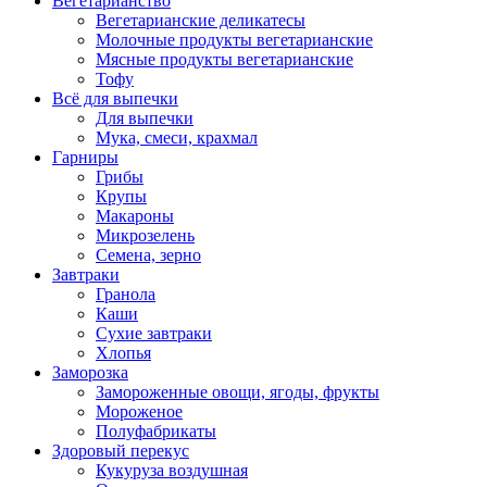
Вегетарианство
Вегетарианские деликатесы
Молочные продукты вегетарианские
Мясные продукты вегетарианские
Тофу
Всё для выпечки
Для выпечки
Мука, смеси, крахмал
Гарниры
Грибы
Крупы
Макароны
Микрозелень
Семена, зерно
Завтраки
Гранола
Каши
Сухие завтраки
Хлопья
Заморозка
Замороженные овощи, ягоды, фрукты
Мороженое
Полуфабрикаты
Здоровый перекус
Кукуруза воздушная