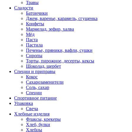
Травы
Сладости
Батончики
Джем, варенье, карамель, сгущенка
Конфеты
Мармелад, зефир, халва
Мёд
Паста
Пастила
Печенье, пряники, вафли, сушки
Сиропы
Торты, пирожное, десерты, кексы
Шоколад, щербет
Специи и приправы
Кокос
Сахарозаменители
Соль, сахар
Специи
Спортивное питание
Упаковка
Свеча
Хлебные изделия
Флаксы, крекеры
Хлеб, булки
Хлебцы