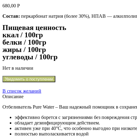
680,00
Р
Состав:
перкарбонат натрия (более 30%), НПАВ — алкилполиг
Пищевая ценность
ккал / 100гр
белки / 100гр
жиры / 100гр
углеводы / 100гр
Нет в наличии
Уведомить о поступлении
В список желаний
Описание
Отбеливатель Pure Water – Ваш надежный помощник в сохранени
эффективно борется с загрязнениями без повреждения ст
обладает дезинфицирующим действием.
активен уже при 40°С, что особенно выгодно при низкот
полностью выполаскивается водой