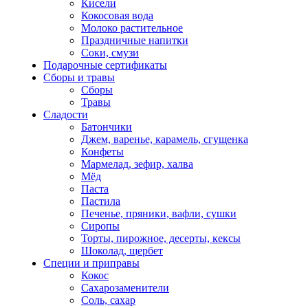
Кисели
Кокосовая вода
Молоко растительное
Праздничные напитки
Соки, смузи
Подарочные сертификаты
Сборы и травы
Сборы
Травы
Сладости
Батончики
Джем, варенье, карамель, сгущенка
Конфеты
Мармелад, зефир, халва
Мёд
Паста
Пастила
Печенье, пряники, вафли, сушки
Сиропы
Торты, пирожное, десерты, кексы
Шоколад, щербет
Специи и приправы
Кокос
Сахарозаменители
Соль, сахар