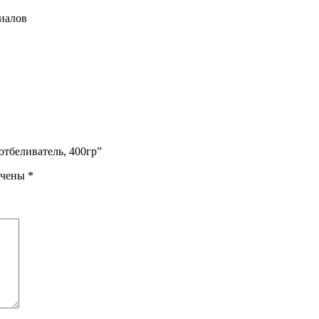
риалов
отбеливатель, 400гр”
ечены
*