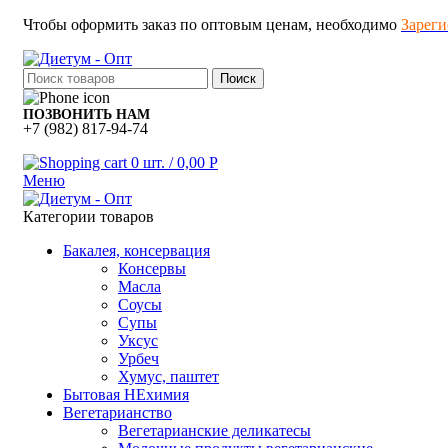
Чтобы оформить заказ по оптовым ценам, необходимо
Зареги
Поиск
ПОЗВОНИТЬ НАМ
+7 (982) 817-94-74
0
шт.
/
0,00
Р
Меню
Категории товаров
Бакалея, консервация
Консервы
Масла
Соусы
Супы
Уксус
Урбеч
Хумус, паштет
Бытовая НЕхимия
Вегетарианство
Вегетарианские деликатесы