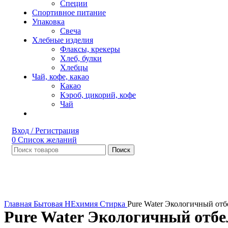
Специи
Спортивное питание
Упаковка
Свеча
Хлебные изделия
Флаксы, крекеры
Хлеб, булки
Хлебцы
Чай, кофе, какао
Какао
Кэроб, цикорий, кофе
Чай
Вход / Регистрация
0
Список желаний
Поиск
Нет в наличии
Увеличить
Главная
Бытовая НЕхимия
Стирка
Pure Water Экологичный отб
Pure Water Экологичный отбе