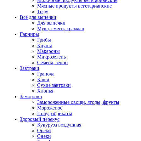
Молочные продукты вегетарианские
Мясные продукты вегетарианские
Тофу
Всё для выпечки
Для выпечки
Мука, смеси, крахмал
Гарниры
Грибы
Крупы
Макароны
Микрозелень
Семена, зерно
Завтраки
Гранола
Каши
Сухие завтраки
Хлопья
Заморозка
Замороженные овощи, ягоды, фрукты
Мороженое
Полуфабрикаты
Здоровый перекус
Кукуруза воздушная
Орехи
Снеки