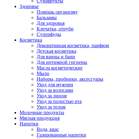
Сухофрукты
Здоровье
Помощь организму
Бальзамы
Для здоровья
Клечатка, отруби
Суперфуды
Косметика
Декоративная косметика, парфюм
Детская косметика
Для ванны и бани
Для интимной гигиены
Масла косметические
Мыло
Наборы, пробники, аксессуары
Уход для мужчин
Уход за волосами
Уход за лицом
Уход за полостью рта
Уход за телом
Молочные продукты
Мясная продукция
Напитки
Вода, квас
Газированные напитки