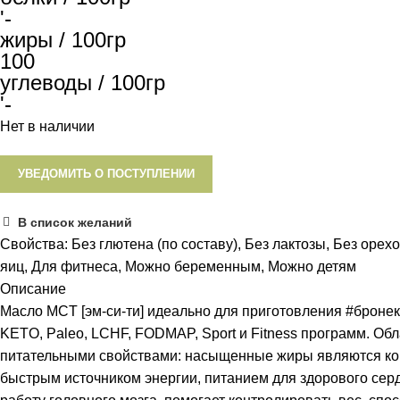
'-
жиры / 100гр
100
углеводы / 100гр
'-
Нет в наличии
УВЕДОМИТЬ О ПОСТУПЛЕНИИ
В список желаний
Свойства:
Без глютена (по составу)
,
Без лактозы
,
Без орех
яиц
,
Для фитнеса
,
Можно беременным
,
Можно детям
Описание
Масло MCT [эм-си-ти] идеально для приготовления #бронек
KETO, Paleo, LCHF, FODMAP, Sport и Fitness программ. Обл
питательными свойствами: насыщенные жиры являются к
быстрым источником энергии, питанием для здорового сер