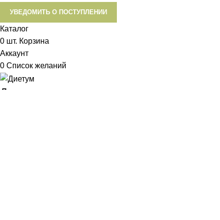
УВЕДОМИТЬ О ПОСТУПЛЕНИИ
Каталог
0
шт.
Корзина
Аккаунт
0
Список желаний
Диетум
Менеджер
I will be back soon
Добрый день!
У вас возникли вопросы? Мы с удовольствием на них
ответим!
Задать вопрос: