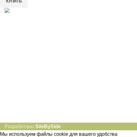
КУПИТЬ
8-982-817-94-74
8-982-817-94-64
idietum@yandex.ru
Социальные сети:
Разработано
SiteBySide
Мы используем файлы cookie для вашего удобства