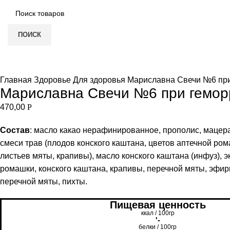
ПОИСК
Увеличить
Главная
Здоровье
Для здоровья
Мариславна Свечи №6 при
Мариславна Свечи №6 при геморр
470,00
Р
Состав
: масло какао нерафинированное, прополис, мацер
смеси трав (плодов конского каштана, цветов аптечной ро
листьев мяты, крапивы), масло конского каштана (инфуз), 
ромашки, конского каштана, крапивы, перечной мяты, эфи
перечной мяты, пихты.
Пищевая ценность
ккал / 100гр
'-
белки / 100гр