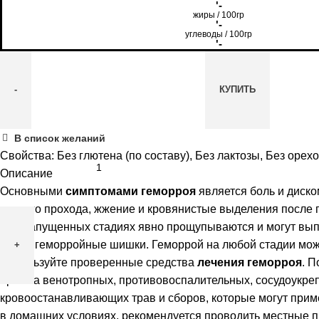
'-
жиры / 100гр
'-
углеводы / 100гр
'-
КУПИТЬ
Количество
В список желаний
товара
Свойства:
Без глютена (по составу)
,
Без лактозы
,
Без орех
Мариславна
Описание
Свечи
Основными
симптомами геморроя
является боль и диско
№6
заднего прохода, жжение и кровянистые выделения после 
при
При запущенных стадиях явно прощупываются и могут вып
геморрое,
кишки геморройные шишки. Геморрой на любой стадии можн
10шт.
Используйте проверенные средства
лечения геморроя
. 
приёма венотропных, противовоспалительных, сосудоукре
кровоостанавливающих трав и сборов, которые могут прим
в домашних условиях, рекомендуется проводить местные 