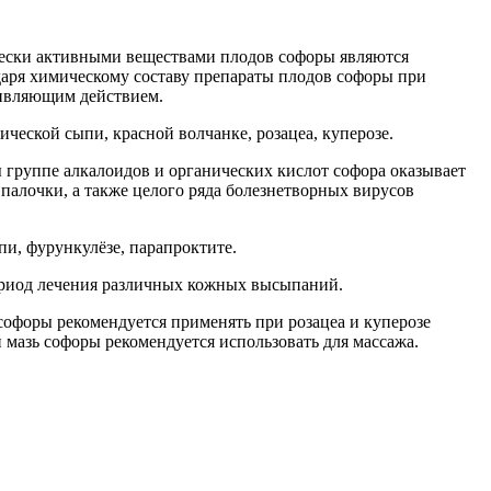
чески активными веществами плодов софоры являются
даря химическому составу препараты плодов софоры при
ивляющим действием.
ческой сыпи, красной волчанке, розацеа, куперозе.
группе алкалоидов и органических кислот софора оказывает
палочки, а также целого ряда болезнетворных вирусов
пи, фурункулёзе, парапроктите.
ериод лечения различных кожных высыпаний.
офоры рекомендуется применять при розацеа и куперозе
 мазь софоры рекомендуется использовать для массажа.