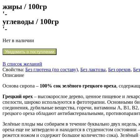
жиры / 100гр
'-
углеводы / 100гр
'-
Нет в наличии
Уведомить о поступлении
В список желаний
Свойства:
Без глютена (по составу)
,
Без лактозы
,
Без орехов
,
Без
Описание
Основа сиропа –
100% сок зелёного грецкого ореха
, содержащ
Грецкий орех
– высокорослое дерево, ценное пищевое и лекар
спелости, широко используются в фитотерапии. Основными би
соединения, дубильные вещества, горечи, витамины А, В1, В2, В
грецкого ореха обладают антибактериальными, противопараз
Зелёные плоды мы собираем в течение буквально двух недель, 
ореха еще не затвердело и находится в студенистом состоянии
режется ножом и содержит большое количество сока). Зелёный о