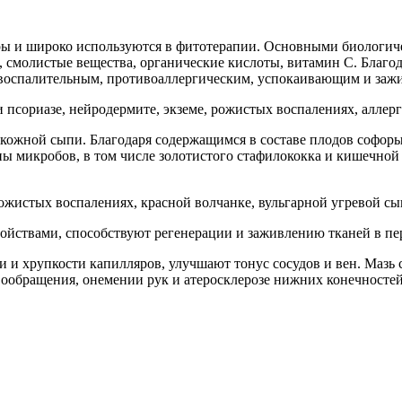
оры и широко используются в фитотерапии. Основными биологи
, смолистые вещества, органические кислоты, витамин С. Благо
воспалительным, противоаллергическим, успокаивающим и заж
сориазе, нейродермите, экземе, рожистых воспалениях, аллерги
кожной сыпи. Благодаря содержащимся в составе плодов софоры 
ы микробов, в том числе золотистого стафилококка и кишечной 
рожистых воспалениях, красной волчанке, вульгарной угревой сы
йствами, способствуют регенерации и заживлению тканей в п
 хрупкости капилляров, улучшают тонус сосудов и вен. Мазь с
вообращения, онемении рук и атеросклерозе нижних конечностей