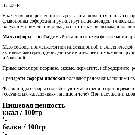
355,00
Р
В качестве лекарственного сырья заготавливаются плоды соф
флавоноиды софорозид и рутин, группа алкалоидов, гликозиды
наружном применении обладают антибактериальным, противо
Мазь софоры
– необходимый компонент схем фитотерапии при п
Мазь софоры применяется при инфекционной и аллергической 
активное бактерицидное действие в отношении кокковой групп
и бактерий.
Применяется при псориазе, экземе, дерматите, нейродермите, 
Препараты
софоры японской
обладают ранозаживляющими сво
Флавоноиды софоры способствуют уменьшению проницаемости и
(сосудистых «звёздочках» на лице и теле). При нарушении кро
Пищевая ценность
ккал / 100гр
'-
белки / 100гр
'-