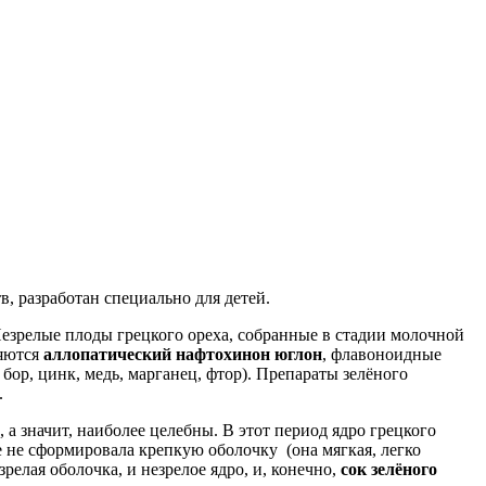
, разработан специально для детей.
езрелые плоды грецкого ореха, собранные в стадии молочной
ляются
аллопатический нафтохинон юглон
, флавоноидные
 бор, цинк, медь, марганец, фтор). Препараты зелёного
.
а значит, наиболее целебны. В этот период ядро грецкого
ще не сформировала крепкую оболочку (она мягкая, легко
елая оболочка, и незрелое ядро, и, конечно,
сок зелёного