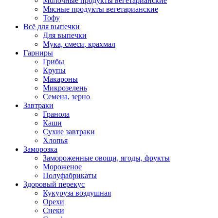
Молочные продукты вегетарианские
Мясные продукты вегетарианские
Тофу
Всё для выпечки
Для выпечки
Мука, смеси, крахмал
Гарниры
Грибы
Крупы
Макароны
Микрозелень
Семена, зерно
Завтраки
Гранола
Каши
Сухие завтраки
Хлопья
Заморозка
Замороженные овощи, ягоды, фрукты
Мороженое
Полуфабрикаты
Здоровый перекус
Кукуруза воздушная
Орехи
Снеки