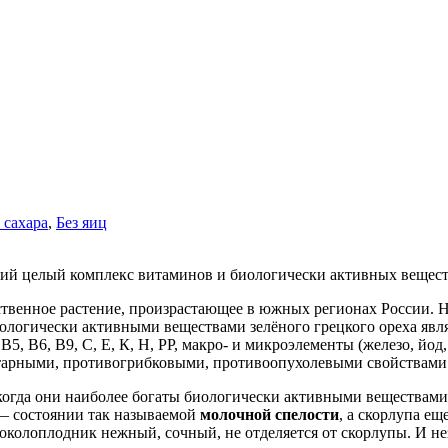
 сахара
,
Без яиц
ий целый комплекс витаминов и биологически активных веществ
ственное растение, произрастающее в южных регионах России. Н
ологически активными веществами зелёного грецкого ореха яв
5, В6, В9, С, Е, К, Н, РР, макро- и микроэлементы (железо, йод,
итарными, противогрибковыми, противоопухолевыми свойствами
когда они наиболее богаты биологически активными веществами, 
 — состоянии так называемой
молочной спелости
, а скорлупа е
колоплодник нежный, сочный, не отделяется от скорлупы. И незр