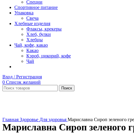
Специи
Спортивное питание
Упаковка
Свеча
Хлебные изделия
Флаксы, крекеры
Хлеб, булки
Хлебцы
Чай, кофе, какао
Какао
Кэроб, цикорий, кофе
Чай
Вход / Регистрация
0
Список желаний
Поиск
Нет в наличии
Увеличить
Главная
Здоровье
Для здоровья
Мариславна Сироп зеленого гре
Мариславна Сироп зеленого г