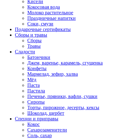
Кисели
Кокосовая вода
Молоко растительное
Праздничные напитки
Соки, смузи
Подарочные сертификаты
Сборы и травы
Сборы
Травы
Сладости
Батончики
Джем, варенье, карамель, сгущенка
Конфеты
Мармелад, зефир, халва
Мёд
Паста
Пастила
Печенье, пряники, вафли, сушки
Сиропы
Торты, пирожное, десерты, кексы
Шоколад, щербет
Специи и приправы
Кокос
Сахарозаменители
Соль, сахар