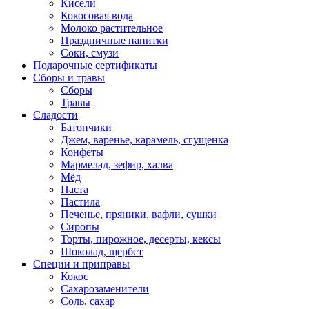
Кисели
Кокосовая вода
Молоко растительное
Праздничные напитки
Соки, смузи
Подарочные сертификаты
Сборы и травы
Сборы
Травы
Сладости
Батончики
Джем, варенье, карамель, сгущенка
Конфеты
Мармелад, зефир, халва
Мёд
Паста
Пастила
Печенье, пряники, вафли, сушки
Сиропы
Торты, пирожное, десерты, кексы
Шоколад, щербет
Специи и приправы
Кокос
Сахарозаменители
Соль, сахар