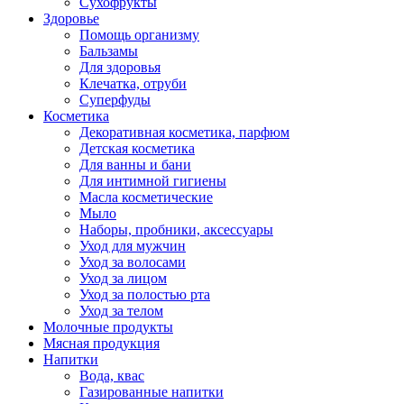
Сухофрукты
Здоровье
Помощь организму
Бальзамы
Для здоровья
Клечатка, отруби
Суперфуды
Косметика
Декоративная косметика, парфюм
Детская косметика
Для ванны и бани
Для интимной гигиены
Масла косметические
Мыло
Наборы, пробники, аксессуары
Уход для мужчин
Уход за волосами
Уход за лицом
Уход за полостью рта
Уход за телом
Молочные продукты
Мясная продукция
Напитки
Вода, квас
Газированные напитки