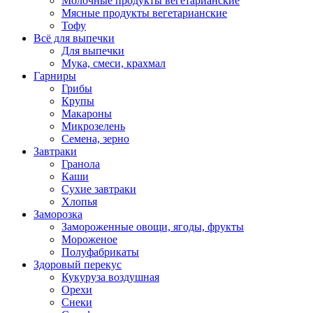
Молочные продукты вегетарианские
Мясные продукты вегетарианские
Тофу
Всё для выпечки
Для выпечки
Мука, смеси, крахмал
Гарниры
Грибы
Крупы
Макароны
Микрозелень
Семена, зерно
Завтраки
Гранола
Каши
Сухие завтраки
Хлопья
Заморозка
Замороженные овощи, ягоды, фрукты
Мороженое
Полуфабрикаты
Здоровый перекус
Кукуруза воздушная
Орехи
Снеки