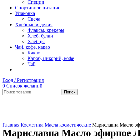
Специи
Спортивное питание
Упаковка
Свеча
Хлебные изделия
Флаксы, крекеры
Хлеб, булки
Хлебцы
Чай, кофе, какао
Какао
Кэроб, цикорий, кофе
Чай
Вход / Регистрация
0
Список желаний
Поиск
Нет в наличии
Увеличить
Главная
Косметика
Масла косметические
Мариславна Масло эф
Мариславна Масло эфирное Л