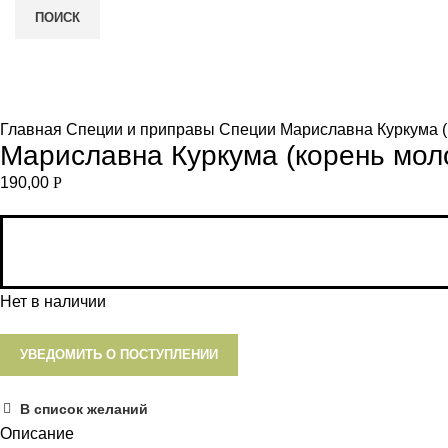
ПОИСК
Нет в наличии
и
Увеличить
Главная
Специи и приправы
Специи
Мариславна Куркума (
Мариславна Куркума (корень моло
190,00
Р
Нет в наличии
УВЕДОМИТЬ О ПОСТУПЛЕНИИ
В список желаний
Описание