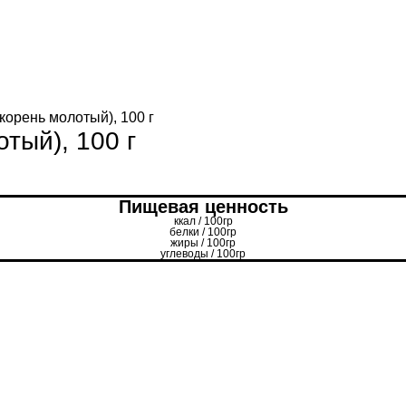
корень молотый), 100 г
тый), 100 г
Пищевая ценность
ккал / 100гр
белки / 100гр
жиры / 100гр
углеводы / 100гр