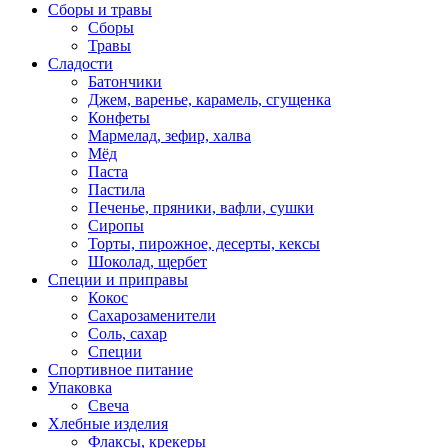
Сборы и травы
Сборы
Травы
Сладости
Батончики
Джем, варенье, карамель, сгущенка
Конфеты
Мармелад, зефир, халва
Мёд
Паста
Пастила
Печенье, пряники, вафли, сушки
Сиропы
Торты, пирожное, десерты, кексы
Шоколад, щербет
Специи и приправы
Кокос
Сахарозаменители
Соль, сахар
Специи
Спортивное питание
Упаковка
Свеча
Хлебные изделия
Флаксы, крекеры