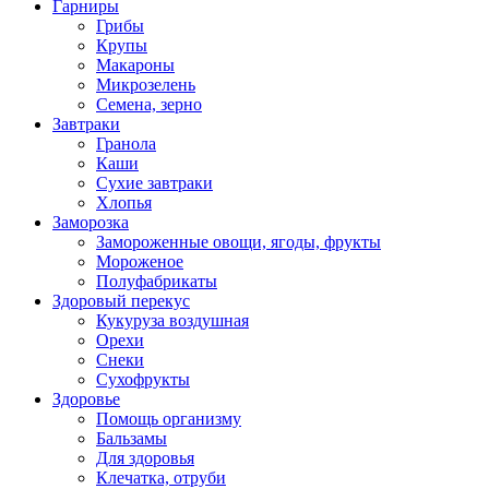
Гарниры
Грибы
Крупы
Макароны
Микрозелень
Семена, зерно
Завтраки
Гранола
Каши
Сухие завтраки
Хлопья
Заморозка
Замороженные овощи, ягоды, фрукты
Мороженое
Полуфабрикаты
Здоровый перекус
Кукуруза воздушная
Орехи
Снеки
Сухофрукты
Здоровье
Помощь организму
Бальзамы
Для здоровья
Клечатка, отруби