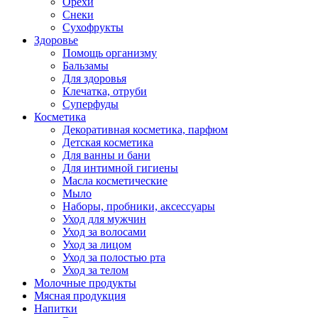
Орехи
Снеки
Сухофрукты
Здоровье
Помощь организму
Бальзамы
Для здоровья
Клечатка, отруби
Суперфуды
Косметика
Декоративная косметика, парфюм
Детская косметика
Для ванны и бани
Для интимной гигиены
Масла косметические
Мыло
Наборы, пробники, аксессуары
Уход для мужчин
Уход за волосами
Уход за лицом
Уход за полостью рта
Уход за телом
Молочные продукты
Мясная продукция
Напитки