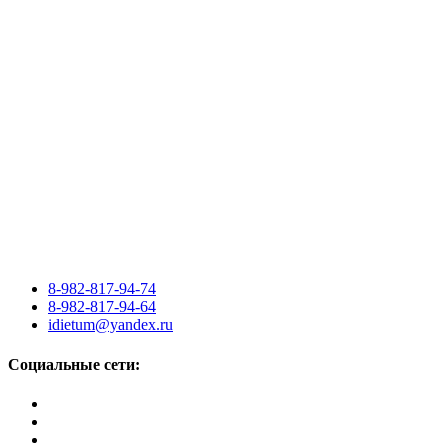
8-982-817-94-74
8-982-817-94-64
idietum@yandex.ru
Социальные сети: