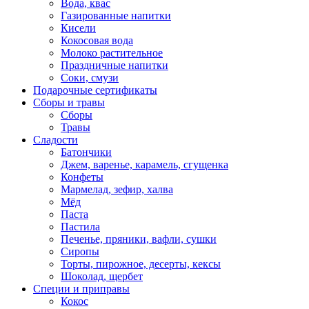
Вода, квас
Газированные напитки
Кисели
Кокосовая вода
Молоко растительное
Праздничные напитки
Соки, смузи
Подарочные сертификаты
Сборы и травы
Сборы
Травы
Сладости
Батончики
Джем, варенье, карамель, сгущенка
Конфеты
Мармелад, зефир, халва
Мёд
Паста
Пастила
Печенье, пряники, вафли, сушки
Сиропы
Торты, пирожное, десерты, кексы
Шоколад, щербет
Специи и приправы
Кокос