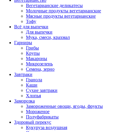
Вегетарианство
Вегетарианские деликатесы
Молочные продукты вегетарианские
Мясные продукты вегетарианские
Тофу
Всё для выпечки
Для выпечки
Мука, смеси, крахмал
Гарниры
Грибы
Крупы
Макароны
Микрозелень
Семена, зерно
Завтраки
Гранола
Каши
Сухие завтраки
Хлопья
Заморозка
Замороженные овощи, ягоды, фрукты
Мороженое
Полуфабрикаты
Здоровый перекус
Кукуруза воздушная