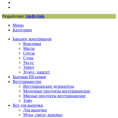
Разработано
SiteBySide
Меню
Категории
Бакалея, консервация
Консервы
Масла
Соусы
Супы
Уксус
Урбеч
Хумус, паштет
Бытовая НЕхимия
Вегетарианство
Вегетарианские деликатесы
Молочные продукты вегетарианские
Мясные продукты вегетарианские
Тофу
Всё для выпечки
Для выпечки
Мука, смеси, крахмал